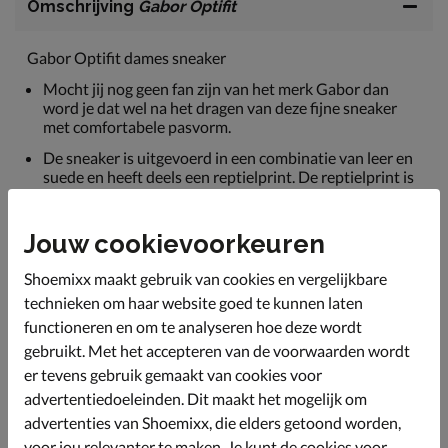
Omschrijving
Gabor Optifit
Gabor Optifit dames sneaker
Mocht jij nog geen fan zijn van het merk Gabor dan
word je dat wel na het dragen van deze fijne sneaker
met comfortabele pasvorm.
De sneaker is uitgevoerd in een combinatie van leer en
suede en heeft deels een reptielprint. De reptielprint is
op iedere schoen weer anders, waardoor elke schoen
uniek is.
Jouw cookievoorkeuren
Heeft een binnenvoering en een voetbed van leer
waardoor de schoen blijft ademen.
Shoemixx maakt gebruik van cookies en vergelijkbare
Met een bruikbare rits over de voorvoet voor nog meer
technieken om haar website goed te kunnen laten
instapruimte.
functioneren en om te analyseren hoe deze wordt
De loopzool is van rubber en geeft jou een stevige grip.
gebruikt. Met het accepteren van de voorwaarden wordt
De vorm van de zool zorgt voor een betere afwikkeling
er tevens gebruik gemaakt van cookies voor
van de voet.
advertentiedoeleinden. Dit maakt het mogelijk om
Met modieuze brede veters!
advertenties van Shoemixx, die elders getoond worden,
voor jou relevanter te maken. Je kunt de cookies voor