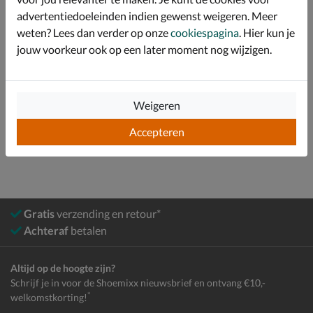
advertentiedoeleinden indien gewenst weigeren. Meer
Specificaties
weten? Lees dan verder op onze
cookiespagina
. Hier kun je
jouw voorkeur ook op een later moment nog wijzigen.
Over Gabor
Bekijk meer
Weigeren
Dames
Schoenen
Sneakers
Lage sneakers
Accepteren
Gratis
verzending en retour*
Achteraf
betalen
Altijd op de hoogte zijn?
Schrijf je in voor de Shoemixx nieuwsbrief en ontvang €10,-
*
welkomstkorting!