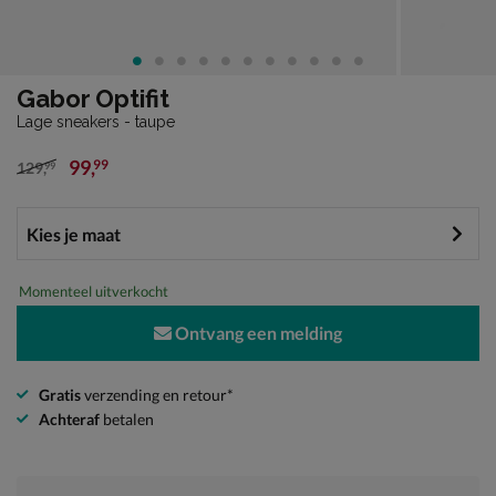
Gabor Optifit
Lage sneakers - taupe
99
,
99
129
,
99
van € 129,99 voor € 99,99
Momenteel uitverkocht
Ontvang een melding
Gratis
verzending en retour*
Achteraf
betalen