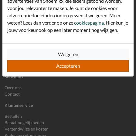
advertenties van Shoemixx, die elders getoond worden,
Schrijf je in voor de Shoemixx nieuwsbrief en ontvang €10,-
voor jou relevanter te maken. Je kunt de cookies voor
*
welkomstkorting!
advertentiedoeleinden indien gewenst weigeren. Meer
weten? Lees dan verder op onze
cookiespagina
. Hier kun je
jouw voorkeur ook op een later moment nog wijzigen.
E-mailadres
Inschrijven
Wil je ons volgen?
Weigeren
Accepteren
Shoemixx
Over ons
Contact
Klantenservice
Bestellen
Betaalmogelijkheden
Verzendwijze en kosten
Ruilen en retourneren