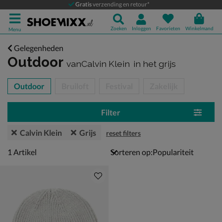
Gratis
verzending en retour*
Zoeken
Inloggen
Favorieten
Winkelmand
Menu
Gelegenheden
Outdoor
vanCalvin Klein
in het grijs
tegorieën over
Outdoor
Bruiloft
Festival
Zakelijk
Filter
Calvin Klein
Grijs
reset filters
1 artikel
1
Artikel
Sorteren op: