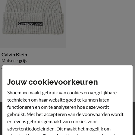
Calvin Klein
Mutsen - grijs
van € 39,99 voor € 27,99
27
,
99
39
,
99
Jouw cookievoorkeuren
Shoemixx maakt gebruik van cookies en vergelijkbare
technieken om haar website goed te kunnen laten
functioneren en om te analyseren hoe deze wordt
Gratis
verzending en retour*
gebruikt. Met het accepteren van de voorwaarden wordt
Achteraf
betalen
er tevens gebruik gemaakt van cookies voor
advertentiedoeleinden. Dit maakt het mogelijk om
Altijd op de hoogte zijn?