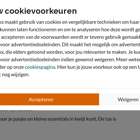
w cookievoorkeuren
x maakt gebruik van cookies en vergelijkbare technieken om haar
 kunnen laten functioneren en om te analyseren hoe deze wordt ge
 accepteren van de voorwaarden wordt er tevens gebruik gemaak
 voor advertentiedoeleinden. Dit maakt het mogelijk om advertent
x, die elders getoond worden, voor jou relevanter te maken. Je ku
 voor advertentiedoeleinden indien gewenst weigeren. Meer wete
der op onze
cookiespagina
. Hier kun je jouw voorkeur ook op een l
nog wijzigen.
Accepteren
Weigeren
 te vergeten. Stijlvol en classy.
akt van textiel.
r je pasjes en kleine essentials in kwijt kunt. De tas is