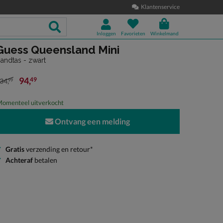
Klantenservice
Inloggen
Favorieten
Winkelmand
Guess Queensland Mini
andtas - zwart
94
,
49
34
,
99
an € 134,99 voor € 94,49
omenteel uitverkocht
Ontvang een melding
Gratis
verzending en retour*
Achteraf
betalen