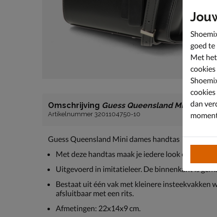
Jou
Shoemix
goed te
Met het
cookies
Shoemix
cookies
dan ver
Omschrijving
Guess Queensland Mini
moment 
Artikelnummer 3201104750-10
Guess Queensland Mini dames handtas
Met deze handtas maak je iedere look één om nooit
Uitgevoerd in imitatieleer. De binnenkant is gema
Bestaat uit één vak met kleinere insteekvakken waa
afsluitbaar met een rits.
Afmetingen: 22x14x9 cm.