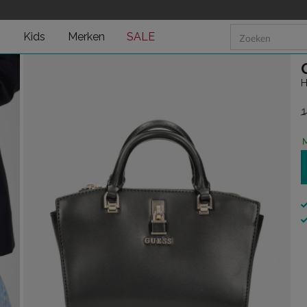
n
Kids
Merken
SALE
H
1
v
M