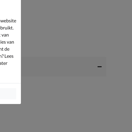
 website
bruikt.
t van
ies van
nt de
n? Lees
ater