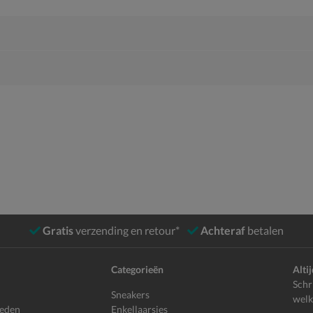
Gratis
verzending en retour*
Achteraf
betalen
Categorieën
Alti
Schr
Sneakers
welk
heden
Enkellaarsjes