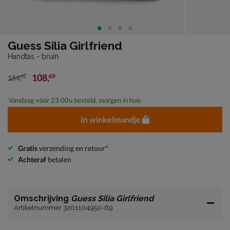
Guess Silia Girlfriend
Handtas - bruin
108
,
49
154
,
99
van € 154,99 voor € 108,49
Vandaag vóór 23.00u besteld, morgen in huis
In winkelmandje
Gratis
verzending en retour*
Achteraf
betalen
Omschrijving
Guess Silia Girlfriend
Artikelnummer 3201104950-69