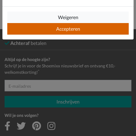
Weigeren
Accepteren
Gratis
verzending en retour*
Achteraf
betalen
Altijd op de hoogte zijn?
Schrijf je in voor de Shoemixx nieuwsbrief en ontvang €10,-
*
welkomstkorting!
E-mailadres
Inschrijven
Wil je ons volgen?