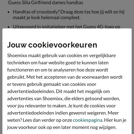
Guess Silia Girlfriend dames handtas
Handtas of crossbody? Draag deze tas hoe jij wilt en hij
maakt je look helemaal compleet.
Uitgevoerd in imitatieleer met het Guess 4G-logo op
de print. De tas wordt geleverd met een schouderband.
De voering is van canvas.
Jouw cookievoorkeuren
De tas bestaat uit één hoofdvak welke afsluitbaar is
met de rits en twee kleinere vakken aan weerszijde van
Shoemixx maakt gebruik van cookies en vergelijkbare
het hoofdvak.
technieken om haar website goed te kunnen laten
Afmetingen: 31x22x11 cm.
functioneren en om te analyseren hoe deze wordt
gebruikt. Met het accepteren van de voorwaarden wordt
er tevens gebruik gemaakt van cookies voor
Specificaties
advertentiedoeleinden. Dit maakt het mogelijk om
advertenties van Shoemixx, die elders getoond worden,
Over Guess
voor jou relevanter te maken. Je kunt de cookies voor
advertentiedoeleinden indien gewenst weigeren. Meer
Bekijk meer
weten? Lees dan verder op onze
cookiespagina
. Hier kun je
jouw voorkeur ook op een later moment nog wijzigen.
Dames
Tassen
Handtassen