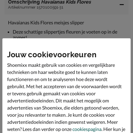
Omschrijving
Havaianas Kids Flores
Artikelnummer 1570100591-31
Havaianas Kids Flores meisjes slipper
Deze schattige slippertjes fleuren je voeten op in de
zomer!
Uitgevoerd met rubberen banden die goede houvast
bieden tijdens het dragen.
Jouw cookievoorkeuren
Het voetbed is gemaakt van foamrubber wat een goede
Shoemixx maakt gebruik van cookies en vergelijkbare
schokabsorberende werking heeft.
technieken om haar website goed te kunnen laten
De slipper wordt geleverd in de volgende maten. Dit is
functioneren en om te analyseren hoe deze wordt
de maat onder het Havaianas logo op het voetbed.
gebruikt. Met het accepteren van de voorwaarden wordt
36=35/36, 38=37/38, 40=39/40, 42=41/42.
er tevens gebruik gemaakt van cookies voor
advertentiedoeleinden. Dit maakt het mogelijk om
Specificaties
advertenties van Shoemixx, die elders getoond worden,
voor jou relevanter te maken. Je kunt de cookies voor
advertentiedoeleinden indien gewenst weigeren. Meer
Over Havaianas
weten? Lees dan verder op onze
cookiespagina
. Hier kun je