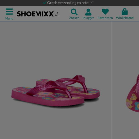
Havaianas Kids Flores
Gratis
verzending en retour*
Slippers
Zoeken
Inloggen
Favorieten
Winkelmand
Menu
Product media galerij