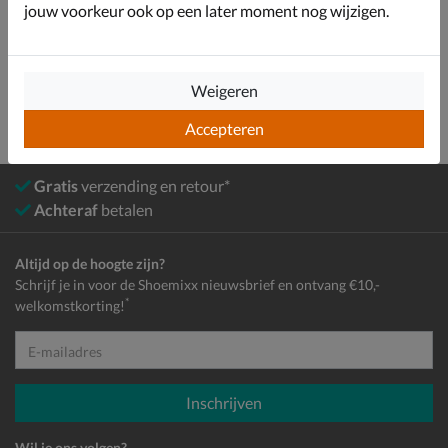
Bekijk meer
jouw voorkeur ook op een later moment nog wijzigen.
Meisjes
Schoenen
Slippers
Weigeren
Accepteren
Gratis
verzending en retour*
Achteraf
betalen
Altijd op de hoogte zijn?
Schrijf je in voor de Shoemixx nieuwsbrief en ontvang €10,-
*
welkomstkorting!
E-mailadres
Inschrijven
Wil je ons volgen?