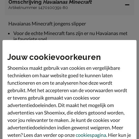
Omschrijving
Havaianas Minecraft
Artikelnummer 1470100391-80
Havaianas Minecraft jongens slipper
Voor de echte Minecraft fans zijn er nu Havaianas met
je favoriete spel.
De slippers zijn volledig gemaakt van rubber.
Jouw cookievoorkeuren
Het voetbed van foamrubber biedt de slipper een
goede demping.
Shoemixx maakt gebruik van cookies en vergelijkbare
Beschikbaar in de maten 27/28 29/30 31/32 33/34
technieken om haar website goed te kunnen laten
35/36. De te bestellen maat is de grootste maat, heb je
functioneren en om te analyseren hoe deze wordt
bijvoorbeeld maat 29 nodig? dan bestel je 30 en
gebruikt. Met het accepteren van de voorwaarden wordt
ontvang je de combinatie maat 29/30.
er tevens gebruik gemaakt van cookies voor
advertentiedoeleinden. Dit maakt het mogelijk om
Specificaties
advertenties van Shoemixx, die elders getoond worden,
voor jou relevanter te maken. Je kunt de cookies voor
advertentiedoeleinden indien gewenst weigeren. Meer
Over Havaianas
weten? Lees dan verder op onze
cookiespagina
. Hier kun je