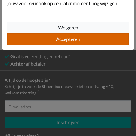
Bekijk meer
jouw voorkeur ook op een later moment nog wijzigen.
Jongens
Schoenen
Slippers
Weigeren
Accepteren
Gratis
verzending en retour*
Achteraf
betalen
Altijd op de hoogte zijn?
Schrijf je in voor de Shoemixx nieuwsbrief en ontvang €10,-
*
welkomstkorting!
E-mailadres
Inschrijven
Wil je ons volgen?