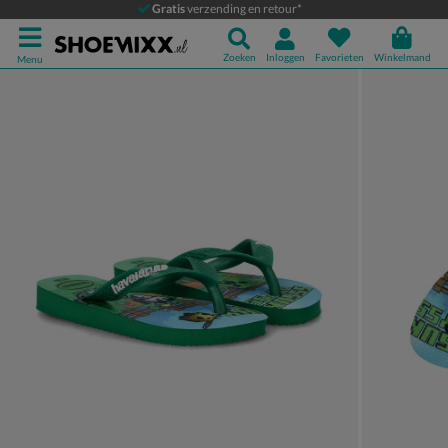
Havaianas Minecraft
Gratis
verzending en retour*
Slippers
Zoeken
Inloggen
Favorieten
Winkelmand
Menu
Product media galerij