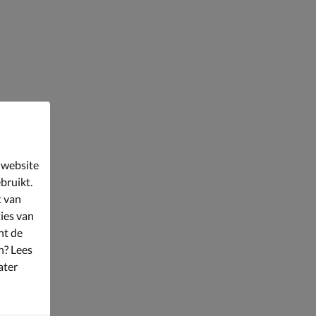
 website
bruikt.
t van
ies van
nt de
n? Lees
ater