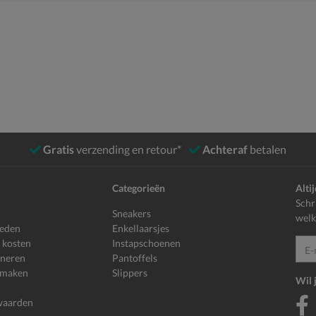
Gratis
verzending en retour*
Achteraf
betalen
Categorieën
Alti
Schr
Sneakers
welk
heden
Enkellaarsjes
 kosten
Instapschoenen
E-mailadr
rneren
Pantoffels
 maken
Slippers
Wil 
waarden