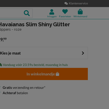
Klantenservice
Inloggen
Favorieten
Winkelmand
Havaianas Slim Shiny Glitter
lippers - roze
29
,
99
 29,99
Kies je maat
Vandaag vóór 23.59u besteld, maandag in huis
In winkelmandje
Gratis
verzending en retour*
Achteraf
betalen