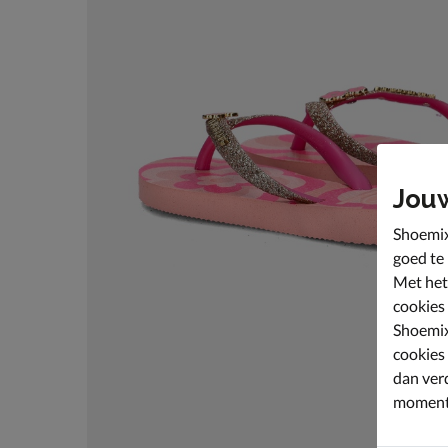
Jou
Shoemix
goed te
Met het
cookies
Shoemix
cookies
dan ver
moment 