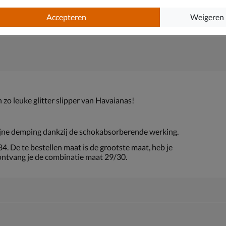
Accepteren
Weigeren
 zo leuke glitter slipper van Havaianas!
ijne demping dankzij de schokabsorberende werking.
. De te bestellen maat is de grootste maat, heb je
 ontvang je de combinatie maat 29/30.