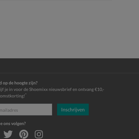
jd op de hoogte zijn?
ijf je in voor de Shoemixx nieuwsbrief en ontvang €10,-
*
omstkorting!
Inschrijven
es
je ons volgen?