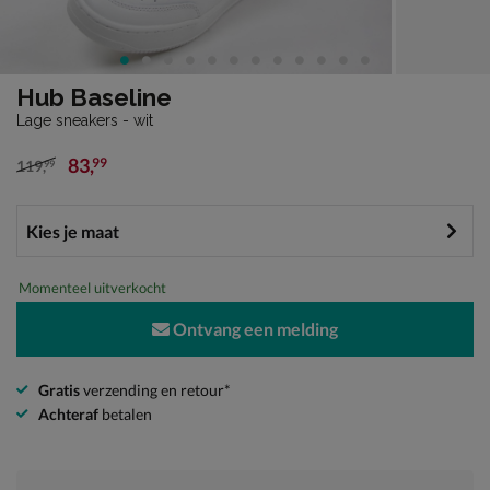
Hub Baseline
Lage sneakers - wit
83
,
99
119
,
99
van € 119,99 voor € 83,99
Momenteel uitverkocht
Ontvang een melding
Gratis
verzending en retour*
Achteraf
betalen