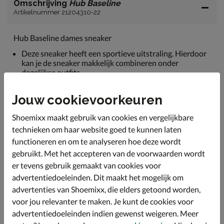
Omschrijving
Hub Baseline
Artikelnummer 21204310-22
Hub Baseline dames sneaker
Deze sneaker heeft een sportieve uitstraling. Hierdoor
kan je de sneaker makkelijk combineren onder
dagelijkse outfits.
De buitenkant van de sneaker is gemaakt van stevig
Jouw cookievoorkeuren
leer.
De binnenkant van de sneaker is gemaakt van zachte
Shoemixx maakt gebruik van cookies en vergelijkbare
badstof.
technieken om haar website goed te kunnen laten
Het voetbed is uitneembaar en heeft een zacht
functioneren en om te analyseren hoe deze wordt
kussentje wat een dempend vermogen heeft.
gebruikt. Met het accepteren van de voorwaarden wordt
De loopzool is gemaakt van rubber.
er tevens gebruik gemaakt van cookies voor
advertentiedoeleinden. Dit maakt het mogelijk om
advertenties van Shoemixx, die elders getoond worden,
Specificaties
voor jou relevanter te maken. Je kunt de cookies voor
advertentiedoeleinden indien gewenst weigeren. Meer
Over Hub