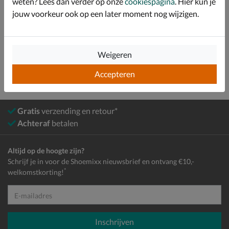
weten? Lees dan verder op onze
cookiespagina
. Hier kun je
jouw voorkeur ook op een later moment nog wijzigen.
Bekijk meer
Dames
Schoenen
Sneakers
Lage sneakers
Weigeren
Accepteren
Gratis
verzending en retour*
Achteraf
betalen
Altijd op de hoogte zijn?
Schrijf je in voor de Shoemixx nieuwsbrief en ontvang €10,-
*
welkomstkorting!
E-mailadres
Inschrijven