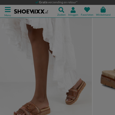
Marco Tozzi
Gratis
verzending en retour*
Slippers
Zoeken
Inloggen
Favorieten
Winkelmand
Menu
Product media galerij