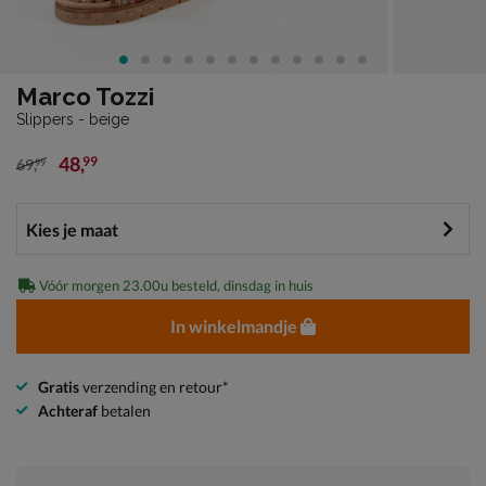
Marco Tozzi
Slippers - beige
48
,
99
69
,
99
van € 69,99 voor € 48,99
Vóór morgen 23.00u besteld, dinsdag in huis
In winkelmandje
Gratis
verzending en retour*
Achteraf
betalen