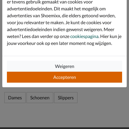
er tevens gebruik gemaakt van cookies voor
aangenaam fris en droog tijdens het lopen.
advertentiedoeleinden. Dit maakt het mogelijk om
De robuuste profielzool met een kurk-look tussenzool
advertenties van Shoemixx, die elders getoond worden,
biedt uitstekende grip en stabiliteit op verschillende
voor jou relevanter te maken. Je kunt de cookies voor
ondergronden. De lichte plateauzool zorgt bovendien
advertentiedoeleinden indien gewenst weigeren. Meer
voor een fijne demping en extra hoogte zonder in te
leveren op loopgemak.
weten? Lees dan verder op onze
cookiespagina
. Hier kun je
jouw voorkeur ook op een later moment nog wijzigen.
Specificaties
Weigeren
Over Marco Tozzi
Accepteren
Bekijk meer
Dames
Schoenen
Slippers