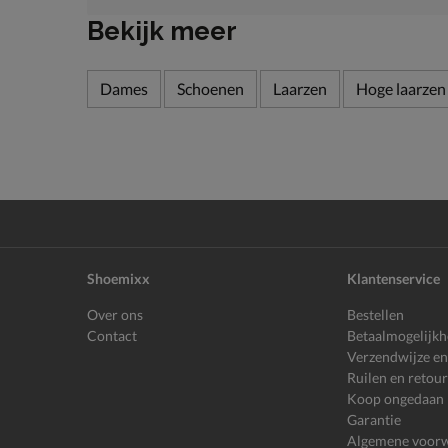
Bekijk meer
Dames
Schoenen
Laarzen
Hoge laarzen
Shoemixx
Klantenservice
Over ons
Bestellen
Contact
Betaalmogelijk
Verzendwijze en
Ruilen en retou
Koop ongedaan
Garantie
Algemene voor