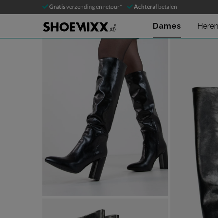
Mexx Krystal Indy
Gratis
verzending en retour*
Achteraf
betalen
Hoge laarzen
Dames
Here
Product media galerij