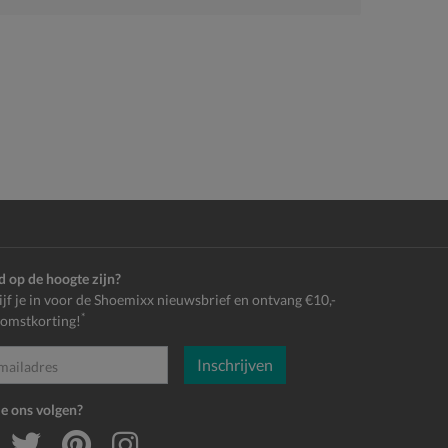
jd op de hoogte zijn?
ijf je in voor de Shoemixx nieuwsbrief en ontvang €10,-
*
omstkorting!
Inschrijven
es
je ons volgen?