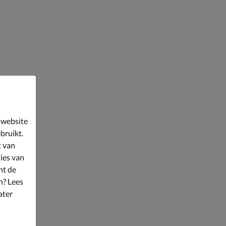
 website
bruikt.
t van
ies van
nt de
n? Lees
ater