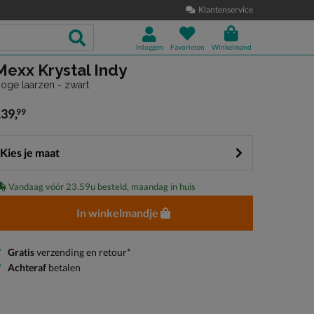
Klantenservice
Inloggen
Favorieten
Winkelmand
Mexx Krystal Indy
oge laarzen - zwart
139
,
99
 139,99
Kies je maat
Vandaag vóór 23.59u besteld, maandag in huis
In winkelmandje
Gratis
verzending en retour*
Achteraf
betalen