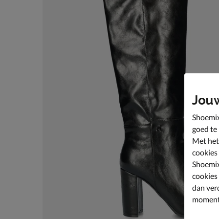
Jou
Shoemix
goed te
Met het
cookies
Shoemix
cookies
dan ver
moment 