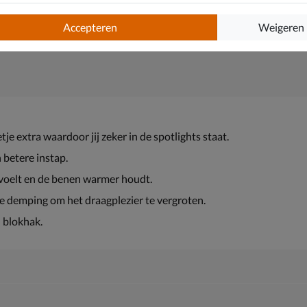
Accepteren
Weigeren
tje extra waardoor jij zeker in de spotlights staat.
 betere instap.
nvoelt en de benen warmer houdt.
te demping om het draagplezier te vergroten.
 blokhak.