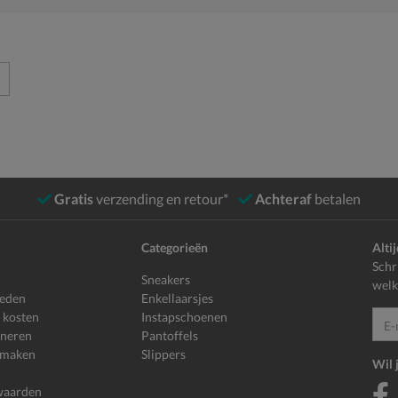
Gratis
verzending en retour*
Achteraf
betalen
Categorieën
Alti
Schr
Sneakers
welk
heden
Enkellaarsjes
 kosten
Instapschoenen
E-mailadr
rneren
Pantoffels
 maken
Slippers
Wil 
waarden