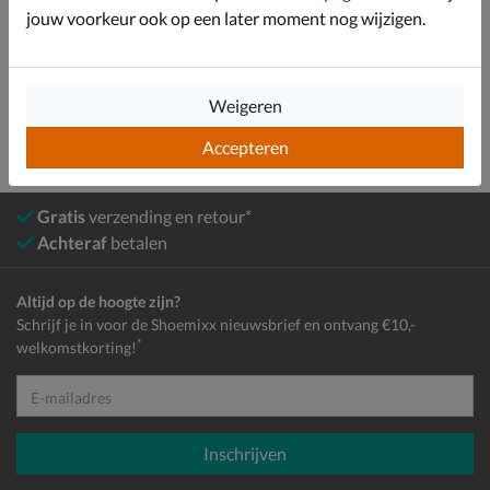
Bekijk meer
jouw voorkeur ook op een later moment nog wijzigen.
Dames
Schoenen
Sneakers
Lage sneakers
Weigeren
Accepteren
Gratis
verzending en retour*
Achteraf
betalen
Altijd op de hoogte zijn?
Schrijf je in voor de Shoemixx nieuwsbrief en ontvang €10,-
*
welkomstkorting!
E-mailadres
Inschrijven