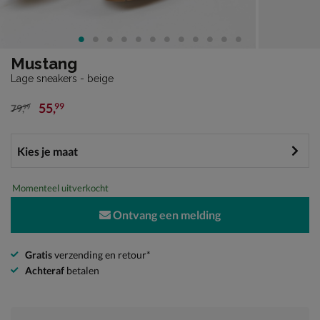
Mustang
Lage sneakers - beige
55
,
99
79
,
99
van € 79,99 voor € 55,99
Momenteel uitverkocht
Ontvang een melding
Gratis
verzending en retour*
Achteraf
betalen