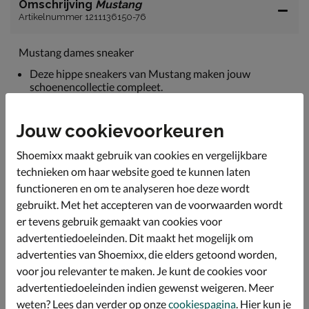
Omschrijving
Mustang
Artikelnummer 1211136150-76
Mustang dames sneaker
Deze hippe sneakers van Mustang maken jouw
schoenencollectie compleet.
Uitgevoerd in imitatieleer met perforatie voor een
betere warmteafvoer.
Jouw cookievoorkeuren
Gevoerd met zacht textiel en voorzien van een
Shoemixx maakt gebruik van cookies en vergelijkbare
gewatteerde hielkap.
technieken om haar website goed te kunnen laten
Bevat een foam voetbed om je voeten goede demping
functioneren en om te analyseren hoe deze wordt
te bieden.
gebruikt. Met het accepteren van de voorwaarden wordt
Afgewerkt met een lichte gewicht chunky loopzool.
er tevens gebruik gemaakt van cookies voor
advertentiedoeleinden. Dit maakt het mogelijk om
advertenties van Shoemixx, die elders getoond worden,
Specificaties
voor jou relevanter te maken. Je kunt de cookies voor
advertentiedoeleinden indien gewenst weigeren. Meer
Over Mustang
weten? Lees dan verder op onze
cookiespagina
. Hier kun je