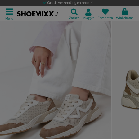
Mustang
Gratis
verzending en retour*
Lage sneakers
Zoeken
Inloggen
Favorieten
Winkelmand
Menu
Product media galerij