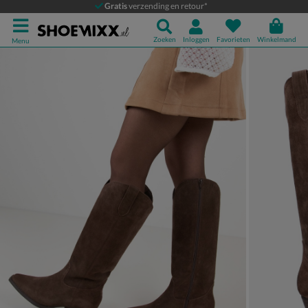
Nelson
Gratis
verzending en retour*
Cowboylaarzen
Zoeken
Inloggen
Favorieten
Winkelmand
Menu
Product media galerij