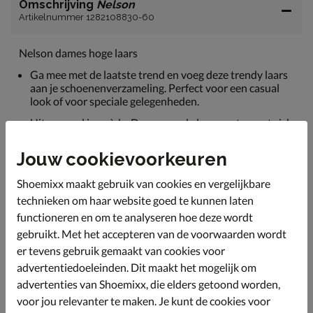
Omschrijving
Nelson
Artikelnummer 1282108830-60
Nelson dames hoge laars
Ga mee met de laatste trend en voeg deze trendy laars
aan je schoenenverzameling. Perfect voor een casual
look of voor speciale gelegenheden.
Uitgevoerd in suède. Deze soepele leersoort vormt zich
mooi om de voet en biedt een betere ventilatie dankzij
het ademend effect.
Jouw cookievoorkeuren
Gevoerd met textiel met een lichte gewatteerde
Shoemixx maakt gebruik van cookies en vergelijkbare
schacht wat ervoor zorgt dat jouw benen warmer
blijven in het gure weer.
technieken om haar website goed te kunnen laten
functioneren en om te analyseren hoe deze wordt
Bevat een licht dempend voetbed met imitatieleren
upper.
gebruikt. Met het accepteren van de voorwaarden wordt
er tevens gebruik gemaakt van cookies voor
Afgewerkt met een rubberen loopzool met Western-
advertentiedoeleinden. Dit maakt het mogelijk om
stijl hak.
advertenties van Shoemixx, die elders getoond worden,
voor jou relevanter te maken. Je kunt de cookies voor