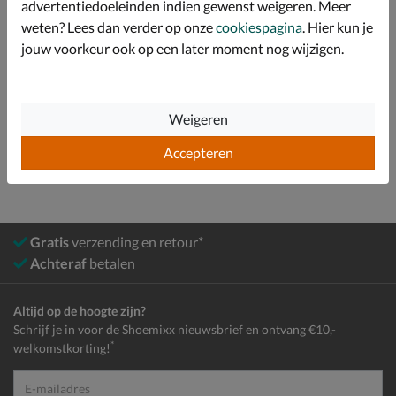
Specificaties
advertentiedoeleinden indien gewenst weigeren. Meer
weten? Lees dan verder op onze
cookiespagina
. Hier kun je
Over Nelson
jouw voorkeur ook op een later moment nog wijzigen.
Bekijk meer
Weigeren
Dames
Schoenen
Laarzen
Cowboylaarzen
Accepteren
Gratis
verzending en retour*
Achteraf
betalen
Altijd op de hoogte zijn?
Schrijf je in voor de Shoemixx nieuwsbrief en ontvang €10,-
*
welkomstkorting!