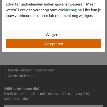
advertentiedoeleinden indien gewenst weigeren. Meer
Specificaties
weten? Lees dan verder op onze
cookiespagina
. Hier kun je
jouw voorkeur ook op een later moment nog wijzigen.
Over Nelson
Bekijk meer
Weigeren
Dames
Schoenen
Sneakers
Lage sneakers
Accepteren
Gratis
verzending en retour*
Achteraf
betalen
Altijd op de hoogte zijn?
Schrijf je in voor de Shoemixx nieuwsbrief en ontvang €10,-
*
welkomstkorting!