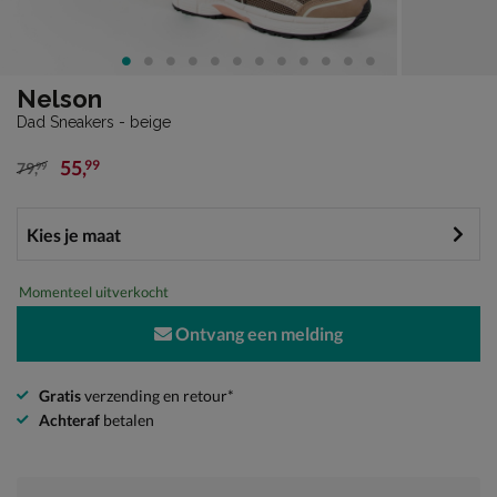
Nelson
Dad Sneakers - beige
55
,
99
79
,
99
van € 79,99 voor € 55,99
Momenteel uitverkocht
Ontvang een melding
Gratis
verzending en retour*
Achteraf
betalen