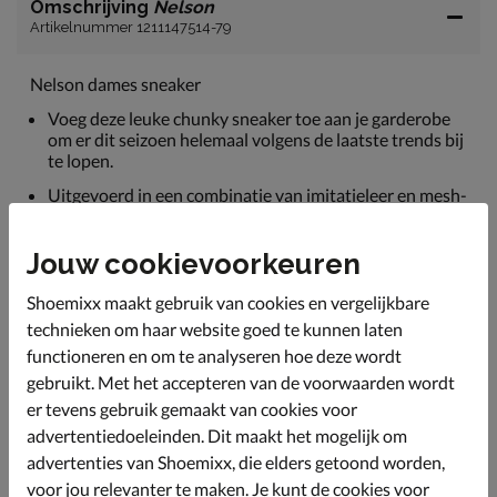
Omschrijving
Nelson
Artikelnummer 1211147514-79
Nelson dames sneaker
Voeg deze leuke chunky sneaker toe aan je garderobe
om er dit seizoen helemaal volgens de laatste trends bij
te lopen.
Uitgevoerd in een combinatie van imitatieleer en mesh-
textiel. Dit geeft de sneaker een sporty look en biedt
een betere ventilatie.
Jouw cookievoorkeuren
Tevens gevoerd met mesh-textiel voor een snellere
vochtafvoer. De dikke wattering in de hielkap zorgt
Shoemixx maakt gebruik van cookies en vergelijkbare
daarnaast voor optimaal comfort en zachtheid om de
technieken om haar website goed te kunnen laten
hiel.
functioneren en om te analyseren hoe deze wordt
Bevat een memoryfoam-voetbed die uitstekende
gebruikt. Met het accepteren van de voorwaarden wordt
demping garandeert.
er tevens gebruik gemaakt van cookies voor
Afgewerkt met een stevige rubberen loopzool. Het
advertentiedoeleinden. Dit maakt het mogelijk om
grove profiel zorgt voor grip en stabiliteit.
advertenties van Shoemixx, die elders getoond worden,
voor jou relevanter te maken. Je kunt de cookies voor