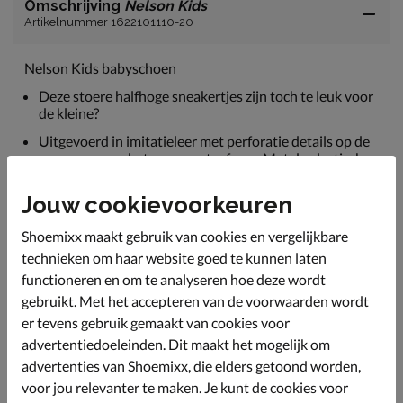
Omschrijving
Nelson Kids
Artikelnummer 1622101110-20
Nelson Kids babyschoen
Deze stoere halfhoge sneakertjes zijn toch te leuk voor
de kleine?
Uitgevoerd in imitatieleer met perforatie details op de
neus voor een betere warmteafvoer. Met de elastische
veters en handige klittenbandsluiting trek je de
sneakers makkelijker aan.
Jouw cookievoorkeuren
Gevoerd met textiel voor een zachter draaggevoel.
Shoemixx maakt gebruik van cookies en vergelijkbare
Voorzien van een imitatieleren voetbed wat met het
technieken om haar website goed te kunnen laten
ademend vermogen zorgt voor een goed voetklimaat.
functioneren en om te analyseren hoe deze wordt
Door het uitneembare voetbed zijn de schoentjes ook
goed te ventileren.
gebruikt. Met het accepteren van de voorwaarden wordt
er tevens gebruik gemaakt van cookies voor
Afgewerkt met een flexibele rubberen loopzool die de
advertentiedoeleinden. Dit maakt het mogelijk om
bewegingen van de voetjes goed volgt.
advertenties van Shoemixx, die elders getoond worden,
voor jou relevanter te maken. Je kunt de cookies voor