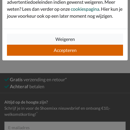
Specificaties
advertentiedoeleinden indien gewenst weigeren. Meer
weten? Lees dan verder op onze
cookiespagina
. Hier kun je
Over Nelson Kids
jouw voorkeur ook op een later moment nog wijzigen.
Bekijk meer
Weigeren
Kids
Schoenen
Babyschoenen
Accepteren
Gratis
verzending en retour*
Achteraf
betalen
Altijd op de hoogte zijn?
Schrijf je in voor de Shoemixx nieuwsbrief en ontvang €10,-
*
welkomstkorting!