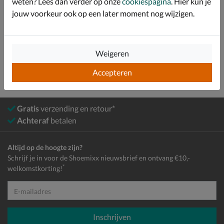
weten? Lees dan verder op onze
cookiespagina
. Hier kun je
jouw voorkeur ook op een later moment nog wijzigen.
Bekijk meer
Jongens
Schoenen
Boots
Chelseaboots
Weigeren
Accepteren
Gratis
verzending en retour*
Achteraf
betalen
Altijd op de hoogte zijn?
Schrijf je in voor de Shoemixx nieuwsbrief en ontvang €10,-
*
welkomstkorting!
E-mailadres
Inschrijven