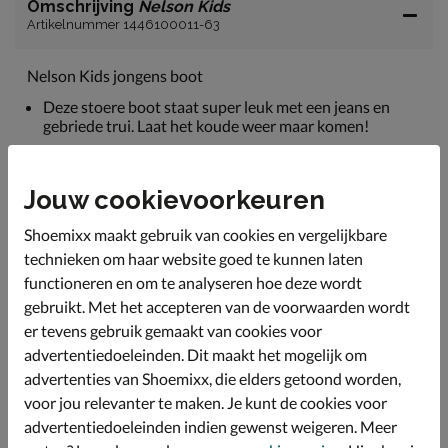
Omschrijving
Nelson Kids
Artikelnummer 1446100011-63
Nelson Kids jongens boot
Deze stoere boot staat super leuk met een jeans en
gebriede trui. Laat het koude weer maar komen!
Uitgevoerd in rustiek gewaxt leer. Dit kan goed tegen
een stootje en wordt soepeler met lopen.
Jouw cookievoorkeuren
Gevoerd met textiel. Dit voelt zacht aan en houdt
warmte beter vast.
Shoemixx maakt gebruik van cookies en vergelijkbare
Voorzien van een textiele voetbed die lichte demping
technieken om haar website goed te kunnen laten
biedt tijdens het lopen.
functioneren en om te analyseren hoe deze wordt
gebruikt. Met het accepteren van de voorwaarden wordt
Afgewerkt met een gripvaste rubberen profielzool voor
optimale stabiliteit.
er tevens gebruik gemaakt van cookies voor
advertentiedoeleinden. Dit maakt het mogelijk om
advertenties van Shoemixx, die elders getoond worden,
Specificaties
voor jou relevanter te maken. Je kunt de cookies voor
advertentiedoeleinden indien gewenst weigeren. Meer
Over Nelson Kids