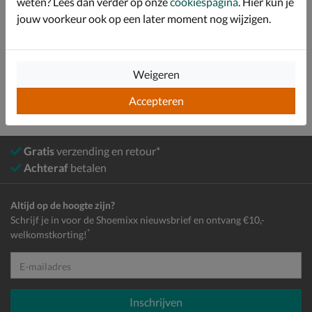
weten? Lees dan verder op onze
cookiespagina
. Hier kun je
jouw voorkeur ook op een later moment nog wijzigen.
Bekijk meer
Meisjes
Schoenen
Laarzen
Hoge laarzen
Weigeren
Accepteren
Gratis
verzending en retour*
Achteraf
betalen
Altijd op de hoogte zijn?
Schrijf je in voor de Shoemixx nieuwsbrief en ontvang €10,-
*
welkomstkorting!
E-mailadres
Inschrijven