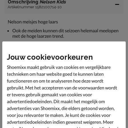
Omschrijving
Nelson Kids
Artikelnummer 1582100714-10
Nelson meisjes hoge laars
Ook de meiden kunnen dit seizoen helemaal meelopen
met de hoge laarzen trend.
Uitgevoerd in stevig leer. De rekbare kuitzijde is
gemaakt van imitatieleer en zorgt voor een
Jouw cookievoorkeuren
aansluitende pasvorm.
Gevoerd met textiel voor een comfortabel draaggevoel.
Shoemixx maakt gebruik van cookies en vergelijkbare
Voorzien van een leren voetbed wat een goede vocht
technieken om haar website goed te kunnen laten
en warmte regulatie biedt en de voeten fris houdt.
functioneren en om te analyseren hoe deze wordt
gebruikt. Met het accepteren van de voorwaarden wordt
Afgewerkt met een rubberen loopzool met grof profiel
en goede grip.
er tevens gebruik gemaakt van cookies voor
advertentiedoeleinden. Dit maakt het mogelijk om
advertenties van Shoemixx, die elders getoond worden,
Specificaties
voor jou relevanter te maken. Je kunt de cookies voor
advertentiedoeleinden indien gewenst weigeren. Meer
Over Nelson Kids