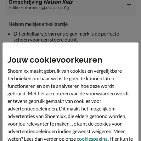
Omschrijving
Nelson Kids
Artikelnummer 1544100210-63
Nelson meisjes enkellaarsje
Dit enkellaarsje van ons eigen merk is de perfecte
schoen voor een stoere outfit.
De laars is extra stevig door de leren buitenkant en zal
hierdoor langer mee gaan.
Jouw cookievoorkeuren
Gevoerd met textiel en leer, dit maakt de laars extra
Shoemixx maakt gebruik van cookies en vergelijkbare
comfortabel.
technieken om haar website goed te kunnen laten
Het leren voetbed zorgt voor extra comfort.
functioneren en om te analyseren hoe deze wordt
Voor extra grip is de laars voorzien van een rubberen
gebruikt. Met het accepteren van de voorwaarden wordt
zool.
er tevens gebruik gemaakt van cookies voor
advertentiedoeleinden. Dit maakt het mogelijk om
advertenties van Shoemixx, die elders getoond worden,
Specificaties
voor jou relevanter te maken. Je kunt de cookies voor
advertentiedoeleinden indien gewenst weigeren. Meer
Over Nelson Kids
weten? Lees dan verder op onze
cookiespagina
. Hier kun je