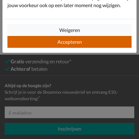
Bekijk meer
jouw voorkeur ook op een later moment nog wijzigen.
Meisjes
Schoenen
Laarzen
Weigeren
Accepteren
Gratis
verzending en retour*
Achteraf
betalen
Altijd op de hoogte zijn?
Schrijf je in voor de Shoemixx nieuwsbrief en ontvang €10,-
*
welkomstkorting!
E-mailadres
Inschrijven