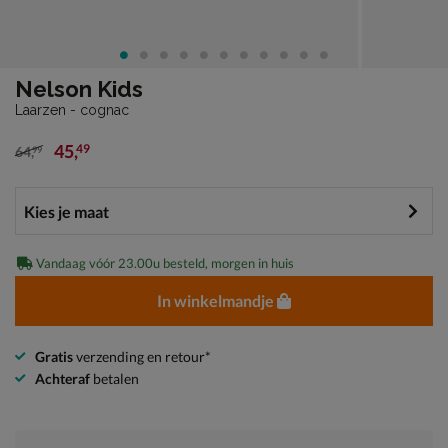
Nelson Kids
Laarzen - cognac
45
,
49
64
,
99
van € 64,99 voor € 45,49
Vandaag vóór 23.00u besteld, morgen in huis
In winkelmandje
Gratis
verzending en retour*
Achteraf
betalen