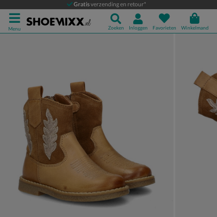
Nelson Kids
Gratis
verzending en retour*
Laarzen
Zoeken
Inloggen
Favorieten
Winkelmand
Menu
Product media galerij