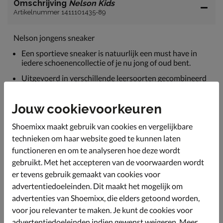
Omschrijving
Nelson Kids
Artikelnummer 1411101435-89
Nelson jongens sneaker
Een sportieve sneaker is natuurlijk een must have in
iedere schoenencollectie of je nu jong of oud bent.
Uitgevoerd in verschillende leersoorten gecombineerd
met textiel en imitatieleer. Met de rits trekken ze de
sneaker makkelijk zelf aan.
Jouw cookievoorkeuren
Gevoerd met leer voor een goede vocht en warmte
regulatie.
Shoemixx maakt gebruik van cookies en vergelijkbare
Voorzien van een uitneembaar leren voetbed met
technieken om haar website goed te kunnen laten
foam-onderlaag. Deze biedt fijne demping en door het
functioneren en om te analyseren hoe deze wordt
uitneembare voetbed kun je de sneaker goed
gebruikt. Met het accepteren van de voorwaarden wordt
ventileren.
er tevens gebruik gemaakt van cookies voor
Afgewerkt met rubberen loopzool.
advertentiedoeleinden. Dit maakt het mogelijk om
advertenties van Shoemixx, die elders getoond worden,
voor jou relevanter te maken. Je kunt de cookies voor
Specificaties
advertentiedoeleinden indien gewenst weigeren. Meer