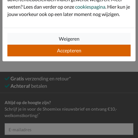
weten? Lees dan verder op onze
cookiespagina
. Hier kun je
Over Nelson Kids
jouw voorkeur ook op een later moment nog wijzigen.
Bekijk meer
Weigeren
Jongens
Schoenen
Sneakers
Lage sneakers
Accepteren
Gratis
verzending en retour*
Achteraf
betalen
Altijd op de hoogte zijn?
Schrijf je in voor de Shoemixx nieuwsbrief en ontvang €10,-
*
welkomstkorting!