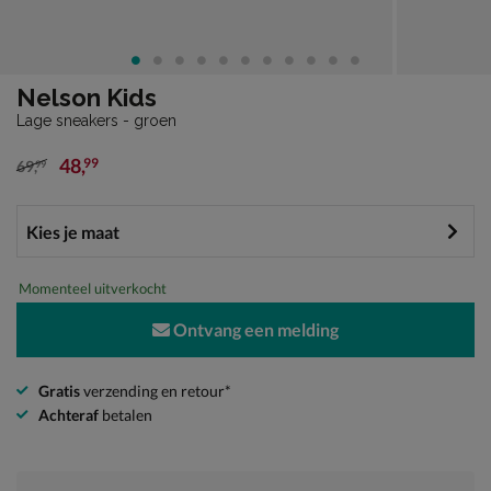
Nelson Kids
Lage sneakers - groen
48
,
99
69
,
99
van € 69,99 voor € 48,99
Momenteel uitverkocht
Ontvang een melding
Gratis
verzending en retour*
Achteraf
betalen