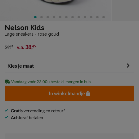
Nelson Kids
Lage sneakers - rose goud
38
,
49
v.a.
59
,
99
van € 59,99 vanaf € 38,49
Vandaag vóór 23.00u besteld, morgen in huis
In winkelmandje
Gratis
verzending en retour*
Achteraf
betalen