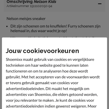
Omschrijving
Nelson Kids
Artikelnummer 1511102050-94
Nelson meisjes sneaker
Dit zijn schoenen om te knuffelen! Furry schoenen zijn
helemaal in, dus waar wacht je op!
Uitgevoerd in imitatieleer en teddy-stof met details
van ponyhaar. Dankzij de mesh-textielen neus heeft de
schoen een goede doorademing.
Jouw cookievoorkeuren
Gevoerd met textiel en voorzien van een gewatteerde
Shoemixx maakt gebruik van cookies en vergelijkbare
hielkap voor optimaal comfort.
technieken om haar website goed te kunnen laten
Bevat een foam-voetbed wat voor een fijne demping
functioneren en om te analyseren hoe deze wordt
zorgt. Door het uitneembare voetbed kun je de schoen
goed laten ventileren.
gebruikt. Met het accepteren van de voorwaarden wordt
er tevens gebruik gemaakt van cookies voor
Afgewerkt met een trendy chunky loopzool van rubber.
advertentiedoeleinden. Dit maakt het mogelijk om
advertenties van Shoemixx, die elders getoond worden,
Specificaties
voor jou relevanter te maken. Je kunt de cookies voor
advertentiedoeleinden indien gewenst weigeren. Meer