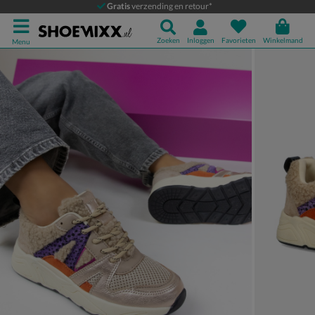
Nelson Kids
Gratis
verzending en retour*
Lage sneakers
Zoeken
Inloggen
Favorieten
Winkelmand
Menu
Product media galerij