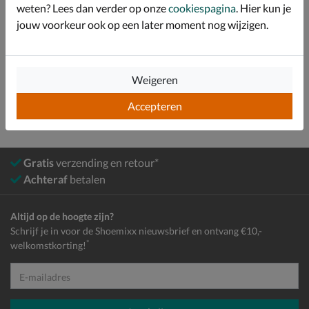
weten? Lees dan verder op onze
cookiespagina
. Hier kun je
Over Nelson Kids
jouw voorkeur ook op een later moment nog wijzigen.
Bekijk meer
Meisjes
Schoenen
Sneakers
Lage sneakers
Weigeren
Accepteren
Gratis
verzending en retour*
Achteraf
betalen
Altijd op de hoogte zijn?
Schrijf je in voor de Shoemixx nieuwsbrief en ontvang €10,-
*
welkomstkorting!
E-mailadres