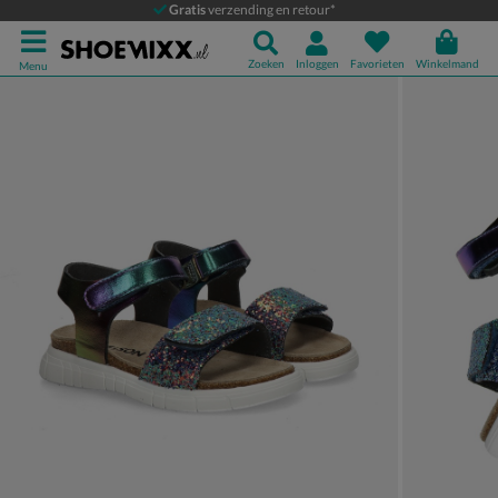
Nelson Kids
Gratis
verzending en retour*
Sandalen
Zoeken
Inloggen
Favorieten
Winkelmand
Menu
Product media galerij