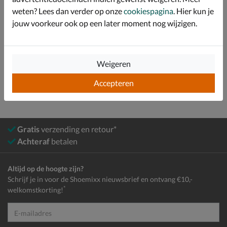
weten? Lees dan verder op onze
cookiespagina
. Hier kun je
Over Nelson Kids
jouw voorkeur ook op een later moment nog wijzigen.
Bekijk meer
Weigeren
Meisjes
Schoenen
Sandalen
Accepteren
Gratis
verzending en retour*
Achteraf
betalen
Altijd op de hoogte zijn?
Schrijf je in voor de Shoemixx nieuwsbrief en ontvang €10,-
*
welkomstkorting!