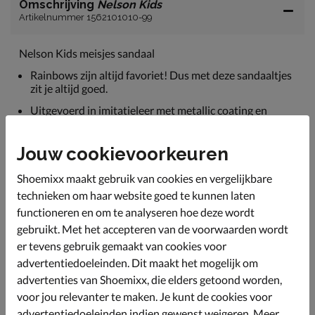
Omschrijving
Nelson Kids
Artikelnummer 1562101010-99
Nelson Kids meisjes sandaal
Rainbows zijn altijd favoriet! Dus met deze sandaaltjes
zit je altijd goed.
Uitgevoerd in imitatieleer met metallic coating en
glitters op de banden. De banden zijn verstelbaar met
de klittenbandsluiting.
Jouw cookievoorkeuren
Gevoerd met textiel. Deze zachte laag is comfortabel
op de blote huid.
Shoemixx maakt gebruik van cookies en vergelijkbare
Voorzien van een voorgevormd voetbed van leer. Deze
technieken om haar website goed te kunnen laten
biedt goede ondersteuning aan de voetboog tijdens het
functioneren en om te analyseren hoe deze wordt
lopen.
gebruikt. Met het accepteren van de voorwaarden wordt
Afgewerkt met een stevige rubberen loopzool met
er tevens gebruik gemaakt van cookies voor
goede grip.
advertentiedoeleinden. Dit maakt het mogelijk om
advertenties van Shoemixx, die elders getoond worden,
voor jou relevanter te maken. Je kunt de cookies voor
Specificaties
advertentiedoeleinden indien gewenst weigeren. Meer