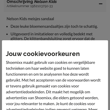
Omschrijving
Nelson Kids
Artikelnummer 1562103750-33
Nelson Kids meisjes sandaal
Deze leuke bloemensandaaltjes zijn toch te schattig.
Uitgevoerd in imitatieleer en volledig bedekt met
glitters. De klittenbandsluiting zorgt ervoor dat de
sandaal makkelijk aan en uit te trekken is.
De binnenzijde van de bandjes zijn afgewerkt met een
Jouw cookievoorkeuren
zacht materiaal wat wrijving voorkomt.
Shoemixx maakt gebruik van cookies en vergelijkbare
Het voetbed is van leer en biedt een goede vocht- en
warmteregulatie wat de voetjes koel en fris houdt. Het
technieken om haar website goed te kunnen laten
voorgevormde voetbed zorgt daarnaast voor extra
functioneren en om te analyseren hoe deze wordt
ondersteuning.
gebruikt. Met het accepteren van de voorwaarden wordt
Afgewerkt met een rubberen loopzool voor stevigheid
er tevens gebruik gemaakt van cookies voor
en grip.
advertentiedoeleinden. Dit maakt het mogelijk om
advertenties van Shoemixx, die elders getoond worden,
voor jou relevanter te maken. Je kunt de cookies voor
Specificaties
advertentiedoeleinden indien gewenst weigeren. Meer