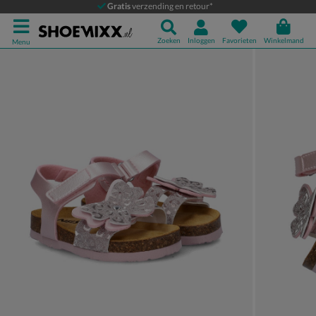
Nelson Kids
Gratis
verzending en retour*
Sandalen
Zoeken
Inloggen
Favorieten
Winkelmand
Menu
Product media galerij