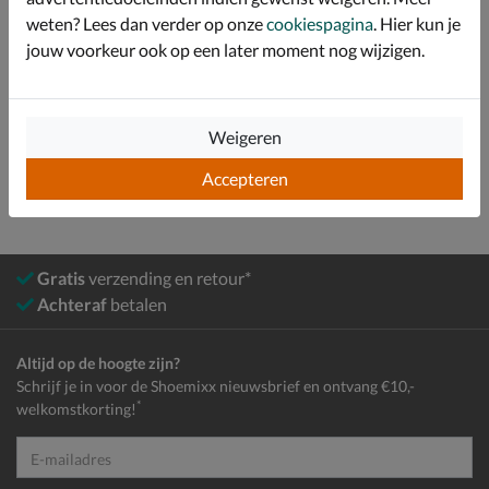
weten? Lees dan verder op onze
cookiespagina
. Hier kun je
Over Nelson Kids
jouw voorkeur ook op een later moment nog wijzigen.
Bekijk meer
Weigeren
Meisjes
Schoenen
Sandalen
Accepteren
Gratis
verzending en retour*
Achteraf
betalen
Altijd op de hoogte zijn?
Schrijf je in voor de Shoemixx nieuwsbrief en ontvang €10,-
*
welkomstkorting!