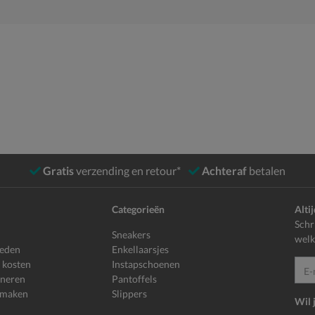
Gratis
verzending en retour*
Achteraf
betalen
Categorieën
Alti
Schr
Sneakers
welk
heden
Enkellaarsjes
 kosten
Instapschoenen
E-mailadr
rneren
Pantoffels
 maken
Slippers
Wil 