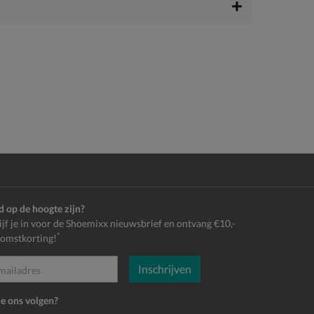
jd op de hoogte zijn?
ijf je in voor de Shoemixx nieuwsbrief en ontvang €10,-
*
omstkorting!
Inschrijven
es
je ons volgen?