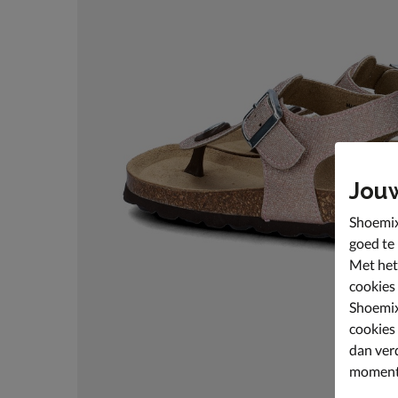
Jou
Shoemix
goed te
Met het
cookies
Shoemix
cookies
dan ver
moment 