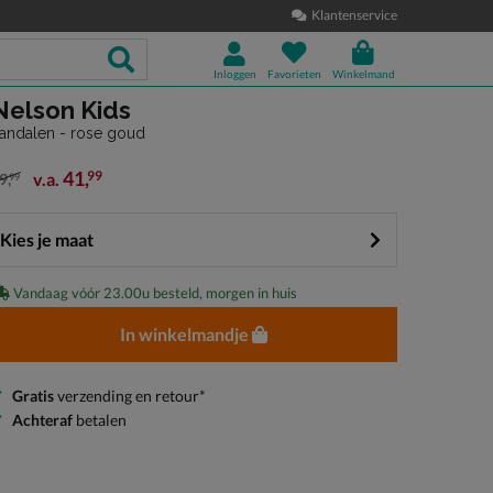
Klantenservice
Inloggen
Favorieten
Winkelmand
Nelson Kids
andalen - rose goud
41
,
99
v.a.
9
,
99
an € 69,99 vanaf € 41,99
Kies je maat
Vandaag vóór 23.00u besteld, morgen in huis
In winkelmandje
Gratis
verzending en retour*
Achteraf
betalen