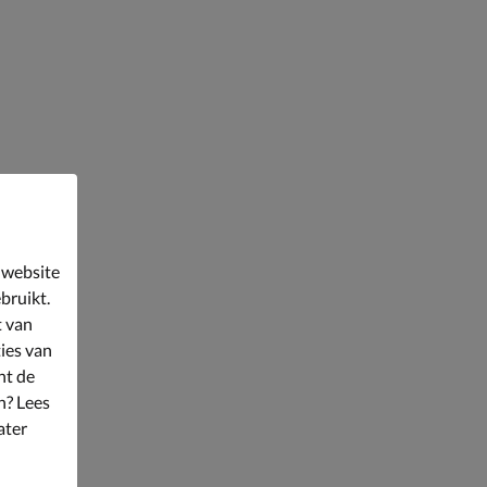
 website
bruikt.
t van
ies van
nt de
n? Lees
ater