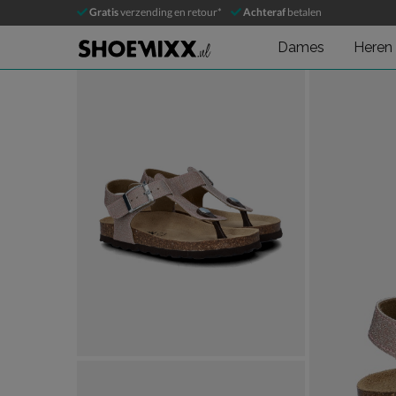
Nelson Kids
Gratis
verzending en retour*
Achteraf
betalen
Sandalen
Dames
Heren
Product media galerij