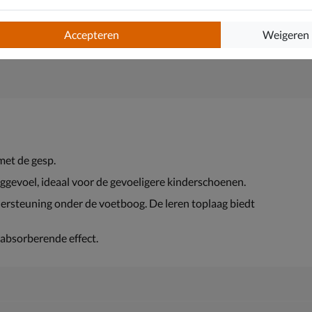
Accepteren
Weigeren
 met de gesp.
aggevoel, ideaal voor de gevoeligere kinderschoenen.
rsteuning onder de voetboog. De leren toplaag biedt
absorberende effect.