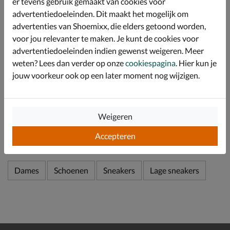
er tevens gebruik gemaakt van cookies voor
Afgewerkt met een stevige rubberen loopzool met
advertentiedoeleinden. Dit maakt het mogelijk om
noppen-profiel voor betere grip. De EVA-tussenzool
werkt schokabsorberend wat ervoor zorgt dat jij de
advertenties van Shoemixx, die elders getoond worden,
hele dag energiek doorkomt en geen last hebt van
voor jou relevanter te maken. Je kunt de cookies voor
vermoeide voeten.
advertentiedoeleinden indien gewenst weigeren. Meer
Stijlnr.: WS327PJ
weten? Lees dan verder op onze
cookiespagina
. Hier kun je
jouw voorkeur ook op een later moment nog wijzigen.
Specificaties
Weigeren
Over New Balance
Accepteren
Bekijk meer
Dames
Schoenen
Sneakers
Lage sneakers