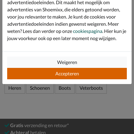
advertentiedoeleinden. Dit maakt het mogelijk om
delicht ondersteuning en demping loop je de hele dag
comfortabel rond.
advertenties van Shoemixx, die elders getoond worden,
voor jou relevanter te maken. Je kunt de cookies voor
Afgewerkt met een grove profielzool die goede grip en
advertentiedoeleinden indien gewenst weigeren. Meer
stabiliteit geeft tijdens het lopen.
weten? Lees dan verder op onze
cookiespagina
. Hier kun je
jouw voorkeur ook op een later moment nog wijzigen.
Specificaties
Over Panama Jack
Weigeren
Bekijk meer
Accepteren
Heren
Schoenen
Boots
Veterboots
Gratis
verzending en retour*
Achteraf
betalen