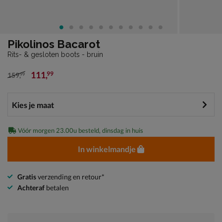
Pikolinos Bacarot
Rits- & gesloten boots - bruin
111
,
99
159
,
99
van € 159,99 voor € 111,99
Vóór morgen 23.00u besteld, dinsdag in huis
In winkelmandje
Gratis
verzending en retour*
Achteraf
betalen