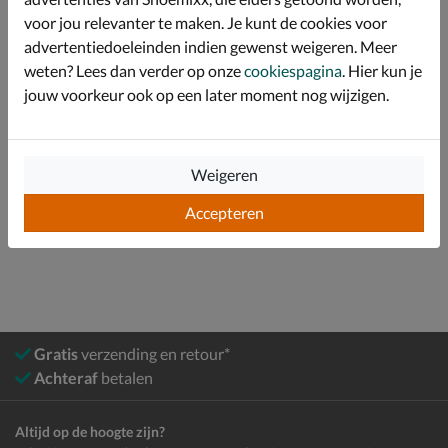
voor jou relevanter te maken. Je kunt de cookies voor
Specificaties
advertentiedoeleinden indien gewenst weigeren. Meer
weten? Lees dan verder op onze
cookiespagina
. Hier kun je
Over Pikolinos
jouw voorkeur ook op een later moment nog wijzigen.
Bekijk meer
Weigeren
Dames
Schoenen
Boots
Accepteren
Rits- & gesloten boots
Gratis
verzending en retour*
Achteraf
betalen
Altijd op de hoogte zijn?