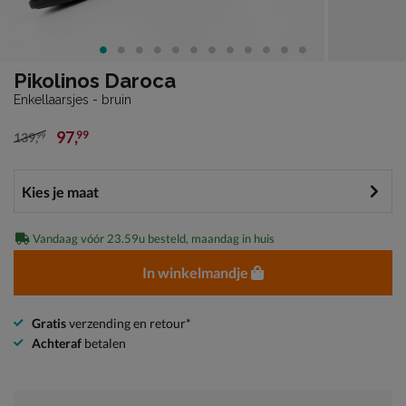
Pikolinos Daroca
Enkellaarsjes - bruin
97
,
99
139
,
99
van € 139,99 voor € 97,99
Vandaag vóór 23.59u besteld, maandag in huis
In winkelmandje
Gratis
verzending en retour*
Achteraf
betalen