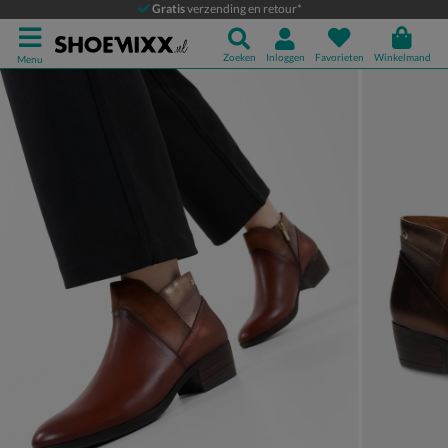
Pikolinos Daroca
Gratis
verzending en retour*
Enkellaarsjes
Zoeken
Inloggen
Favorieten
Winkelmand
Menu
Product media galerij