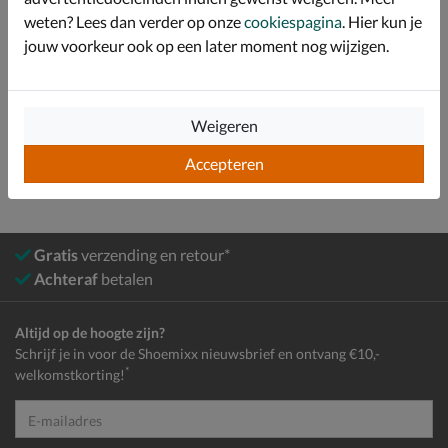
weten? Lees dan verder op onze
cookiespagina
. Hier kun je
Over Pikolinos
jouw voorkeur ook op een later moment nog wijzigen.
Bekijk meer
Weigeren
Dames
Schoenen
Enkellaarsjes
Accepteren
Gratis
verzending en retour*
Achteraf
betalen
Altijd op de hoogte zijn?
Schrijf je in voor de Shoemixx nieuwsbrief en ontvang €10,-
*
welkomstkorting!