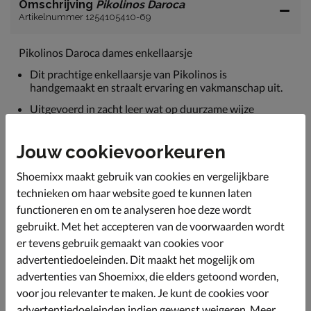
Omschrijving
Pikolinos Daroca
Artikelnummer 1254105410-69
Pikolinos Daroca dames enkellaarsje
Dit prachtige enkellaarsje van Pikolinos is
handgemaakt en straalt ervaring en vakmanschap uit.
Uitgevoerd in zacht leer wat op duurzame wijze
geproduceerd. De schoen heeft een strak design met
metallic accenten.
Jouw cookievoorkeuren
Gevoerd met textiel wat een aangenaam draaggevoel
garandeert en een vochtabsorberende werking heeft.
Shoemixx maakt gebruik van cookies en vergelijkbare
Voorzien van een leren voetbed wat met het ademende
technieken om haar website goed te kunnen laten
vermogen en goede warmteregulatie zorgt voor een
functioneren en om te analyseren hoe deze wordt
goed voetklimaat.
gebruikt. Met het accepteren van de voorwaarden wordt
Afgewerkt met een rubberen loopzool en stevige
er tevens gebruik gemaakt van cookies voor
blokhak van 4 cm.
advertentiedoeleinden. Dit maakt het mogelijk om
advertenties van Shoemixx, die elders getoond worden,
voor jou relevanter te maken. Je kunt de cookies voor
Specificaties
advertentiedoeleinden indien gewenst weigeren. Meer