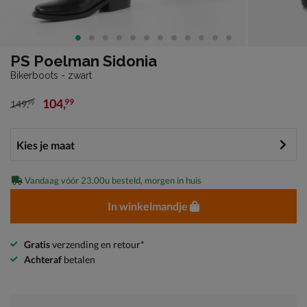
PS Poelman Sidonia
Bikerboots - zwart
104
,
99
149
,
99
van € 149,99 voor € 104,99
Vandaag vóór 23.00u besteld, morgen in huis
In winkelmandje
Gratis
verzending en retour*
Achteraf
betalen