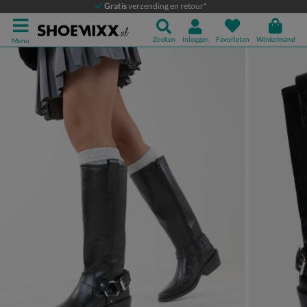
PS Poelman Sidonia
Gratis
verzending en retour*
Bikerboots
Zoeken
Inloggen
Favorieten
Winkelmand
Menu
Product media galerij