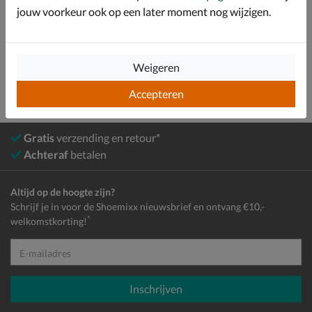
Bekijk meer
jouw voorkeur ook op een later moment nog wijzigen.
Dames
Schoenen
Boots
Bikerboots
Weigeren
Accepteren
Gratis
verzending en retour*
Achteraf
betalen
Altijd op de hoogte zijn?
Schrijf je in voor de Shoemixx nieuwsbrief en ontvang €10,-
*
welkomstkorting!
E-mailadres
Inschrijven