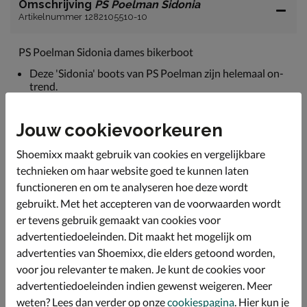
Omschrijving
PS Poelman Sidonia
Artikelnummer 1282105510-10
PS Poelman Sidonia dames bikerboot
Deze 'Sidonia' boots van PS Poelman zijn helemaal on-
trend.
Uitgevoerd in gladleer met stoere zilverkleurige gespen
rond de enkel.
Jouw cookievoorkeuren
De schacht is licht gewatteerd en gevoerd met textiel.
Shoemixx maakt gebruik van cookies en vergelijkbare
Het model is voorzien van een rits.
technieken om haar website goed te kunnen laten
Bevat een leren voetbed.
functioneren en om te analyseren hoe deze wordt
Voorzien van een western blokhak van 4,5 cm en een
gebruikt. Met het accepteren van de voorwaarden wordt
rubberen loopzool.
er tevens gebruik gemaakt van cookies voor
advertentiedoeleinden. Dit maakt het mogelijk om
advertenties van Shoemixx, die elders getoond worden,
Specificaties
voor jou relevanter te maken. Je kunt de cookies voor
advertentiedoeleinden indien gewenst weigeren. Meer
Over PS Poelman
weten? Lees dan verder op onze
cookiespagina
. Hier kun je