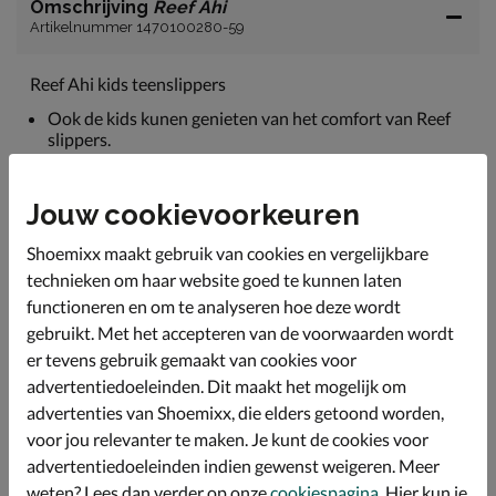
Omschrijving
Reef Ahi
Artikelnummer 1470100280-59
Reef Ahi kids teenslippers
Ook de kids kunen genieten van het comfort van Reef
slippers.
De banden zijn uitgevoerd in synthetische materiaal
met een mesh voering wat zacht aan voelt.
Jouw cookievoorkeuren
Het voetbed is gemaakt van EVA-schuimmix. Dit heeft
een uitstekende schokabsorberende werking. De
Shoemixx maakt gebruik van cookies en vergelijkbare
verhoogde rand rondom het voetbed houdt de voetjes
technieken om haar website goed te kunnen laten
op hun plek.
functioneren en om te analyseren hoe deze wordt
Dankzij het voorgevormde voetbed krijgt de voetboog
gebruikt. Met het accepteren van de voorwaarden wordt
lichte ondersteuning wat vermoeide voeten voorkomt.
er tevens gebruik gemaakt van cookies voor
advertentiedoeleinden. Dit maakt het mogelijk om
advertenties van Shoemixx, die elders getoond worden,
Specificaties
voor jou relevanter te maken. Je kunt de cookies voor
advertentiedoeleinden indien gewenst weigeren. Meer
Over Reef
weten? Lees dan verder op onze
cookiespagina
. Hier kun je