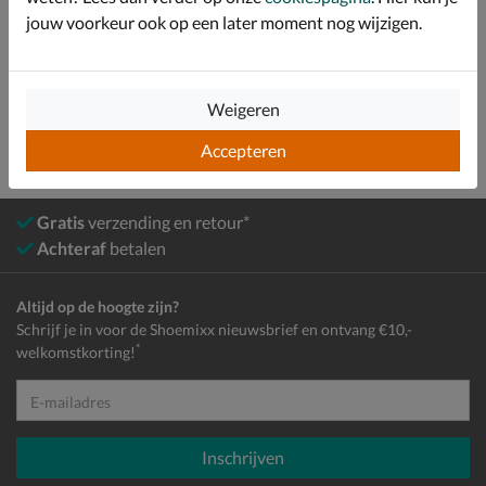
Bekijk meer
jouw voorkeur ook op een later moment nog wijzigen.
Jongens
Schoenen
Slippers
Weigeren
Accepteren
Gratis
verzending en retour*
Achteraf
betalen
Altijd op de hoogte zijn?
Schrijf je in voor de Shoemixx nieuwsbrief en ontvang €10,-
*
welkomstkorting!
E-mailadres
Inschrijven