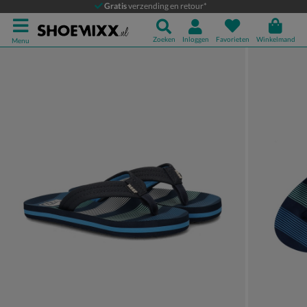
Reef Ahi
Gratis
verzending en retour*
Slippers
Zoeken
Inloggen
Favorieten
Winkelmand
Menu
Product media galerij