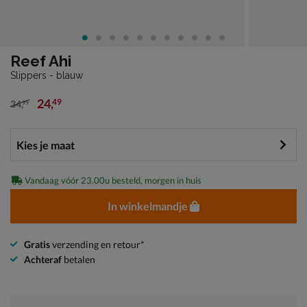
Reef Ahi
Slippers - blauw
24
,
49
34
,
99
van € 34,99 voor € 24,49
Vandaag vóór 23.00u besteld, morgen in huis
In winkelmandje
Gratis
verzending en retour*
Achteraf
betalen