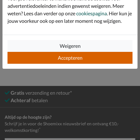
advertentiedoeleinden indien gewenst weigeren. Meer
Over Rehab
weten? Lees dan verder op onze
cookiespagina
. Hier kun je
jouw voorkeur ook op een later moment nog wijzigen.
Bekijk meer
Heren
Schoenen
Nette schoenen
Weigeren
Lage nette schoenen
Accepteren
Gratis
verzending en retour*
Achteraf
betalen
Altijd op de hoogte zijn?
Schrijf je in voor de Shoemixx nieuwsbrief en ontvang €10,-
*
welkomstkorting!