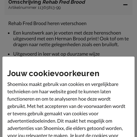
Omschrijving
Rehab Fred Brood
Artikelnummer 11365813-99
Rehab Fred Brood heren veterschoen
Een kunstwerk aan je voeten met deze herenschoen
uitgevoerd met een Herman Brood print! Ook tof om te
dragen naar nette gelegenheden zoals een bruiloft.
Uitgevoerd in leer wat op duurzame wijze
geproduceerd is zonder chemicaliën.
Gevoerd met leer wat met ademend vermogen
Jouw cookievoorkeuren
bevorderend is voor een gezond voetklimaat.
Shoemixx maakt gebruik van cookies en vergelijkbare
Voorzien van een leren voetbed wat bovendien
antibacterieel is en een goede vocht- en
technieken om haar website goed te kunnen laten
warmteregulatie biedt. Zo blijven de voeten en
functioneren en om te analyseren hoe deze wordt
schoenen langer fris.
gebruikt. Met het accepteren van de voorwaarden wordt
Afgewerkt met een opvallende rubberen loopzool.
er tevens gebruik gemaakt van cookies voor
advertentiedoeleinden. Dit maakt het mogelijk om
advertenties van Shoemixx, die elders getoond worden,
Specificaties
voor jou relevanter te maken. Je kunt de cookies voor