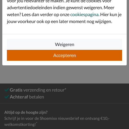
voor jou relevanter te maken. Je kunt de cookies voor
advertentiedoeleinden indien gewenst weigeren. Meer
Specificaties
weten? Lees dan verder op onze
cookiespagina
. Hier kun je
jouw voorkeur ook op een later moment nog wijzigen.
Over Remonte
Bekijk meer
Weigeren
Dames
Schoenen
Sneakers
Lage sneakers
Accepteren
Gratis
verzending en retour*
Achteraf
betalen
Altijd op de hoogte zijn?
Schrijf je in voor de Shoemixx nieuwsbrief en ontvang €10,-
*
welkomstkorting!