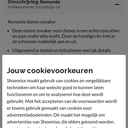
Omschrijving
Remonte
Artikelnummer 1211118250-10
Remonte dames sneaker
Deze stoere sneaker voor dames is een echte eyecather
en past onder elke outfit. Door de handige rits trek je
de schoenen makkelijk aan en uit.
Uitgevoerd in textiel en imitatieleer met lak details
voor een stijlvolle uitstraling.
Gevoerd met zacht textiel en voorzien van een
Jouw cookievoorkeuren
gewatteerde hielkap voor meer comfort rondom de
hiel.
Shoemixx maakt gebruik van cookies en vergelijkbare
Bevat een memoryfoam-voetbed die lichte
technieken om haar website goed te kunnen laten
ondersteuning biedt bij de voetboog. Zo raken je
functioneren en om te analyseren hoe deze wordt
voeten minder snel vermoeid. Het voetbed is ook
uitneembaar wanneer je liever eigen steunzolen
gebruikt. Met het accepteren van de voorwaarden wordt
gebruikt.
er tevens gebruik gemaakt van cookies voor
advertentiedoeleinden. Dit maakt het mogelijk om
Afgewerkt met een schokabsorberende sleehak van 5
cm hoog. De zool is flexibel en wikkelt makkelijk af.
advertenties van Shoemixx, die elders getoond worden,