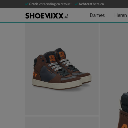
Replay Cobra 1
Gratis
verzending en retour*
Achteraf
betalen
Hoge sneakers
Dames
Heren
Product media galerij