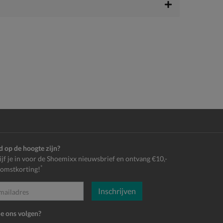
jd op de hoogte zijn?
ijf je in voor de Shoemixx nieuwsbrief en ontvang €10,-
*
omstkorting!
Inschrijven
es
je ons volgen?