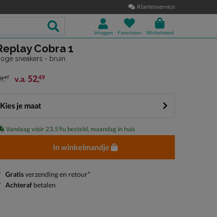
Klantenservice
Inloggen
Favorieten
Winkelmand
Replay Cobra 1
oge sneakers - bruin
52
,
49
v.a.
9
,
99
an € 79,99 vanaf € 52,49
Kies je maat
Vandaag vóór 23.59u besteld, maandag in huis
In winkelmandje
Gratis
verzending en retour*
Achteraf
betalen