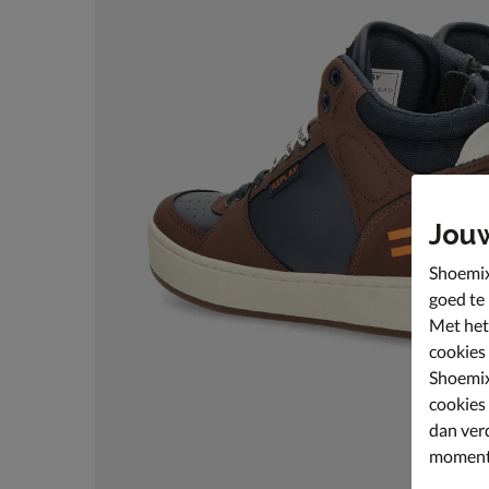
Jou
Shoemix
goed te
Met het
cookies
Shoemix
cookies
dan ver
moment 