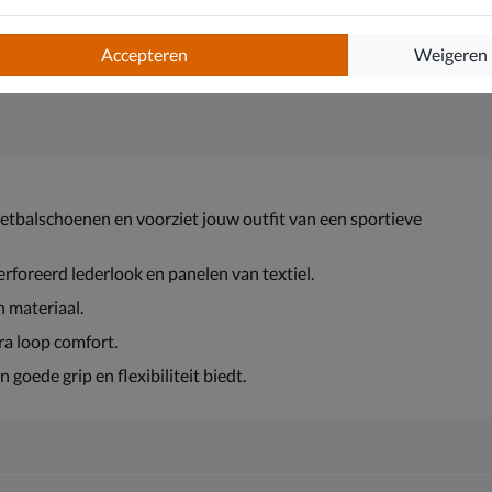
Accepteren
Weigeren
ketbalschoenen en voorziet jouw outfit van een sportieve
rforeerd lederlook en panelen van textiel.
 materiaal.
ra loop comfort.
 goede grip en flexibiliteit biedt.