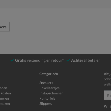
kers
Gratis
verzending en retour*
Achteraf
betalen
Categorieën
Alti
Schr
Sneakers
welk
heden
Enkellaarsjes
 kosten
Instapschoenen
E-mailadr
rneren
Pantoffels
 maken
Slippers
Wil 