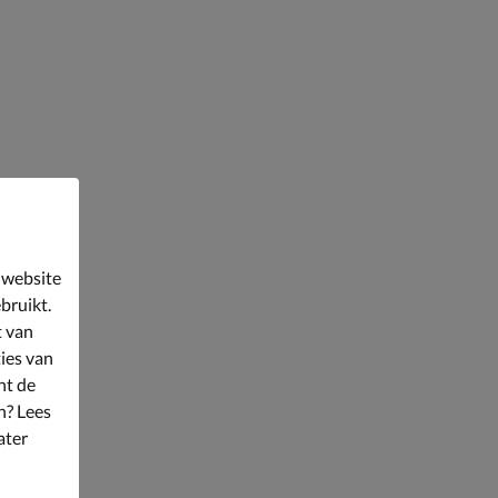
 website
bruikt.
t van
ies van
nt de
n? Lees
ater