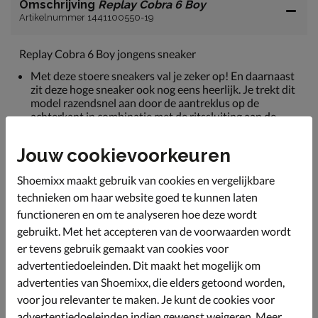
Omschrijving
Replay Cobra 6 Boy
Artikelnummer 1441100550-19
Replay Cobra 6 Boy jongens sneaker
Met deze stoere sneakers val je zeker op! En daarnaast
zit deze hoge sneaker ook nog eens heerlijk. Je trekt dit
model razendsnel aan door de aantreklus op de
achterkant in combinatie met de ritssluiting aan de
binnenzijde.
Jouw cookievoorkeuren
Uitgevoerd in kunstleer en textiel.
De voering is van ademend mesh textiel wat zorgt voor
Shoemixx maakt gebruik van cookies en vergelijkbare
een goede ventilatie.
technieken om haar website goed te kunnen laten
Het voetbed zit vast in de sneaker een heeft een
functioneren en om te analyseren hoe deze wordt
dempend memory foam laag wat zorgt voor extra
gebruikt. Met het accepteren van de voorwaarden wordt
comfort.
er tevens gebruik gemaakt van cookies voor
Voorzien van een rubberen loopzool.
advertentiedoeleinden. Dit maakt het mogelijk om
advertenties van Shoemixx, die elders getoond worden,
voor jou relevanter te maken. Je kunt de cookies voor
Specificaties
advertentiedoeleinden indien gewenst weigeren. Meer