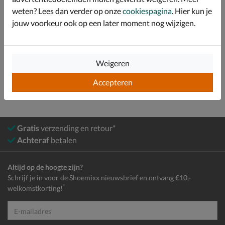
weten? Lees dan verder op onze
cookiespagina
. Hier kun je
Over Replay
jouw voorkeur ook op een later moment nog wijzigen.
Bekijk meer
Weigeren
Jongens
Schoenen
Sneakers
Hoge sneakers
Accepteren
Gratis
verzending en retour*
Achteraf
betalen
Altijd op de hoogte zijn?
Schrijf je in voor de Shoemixx nieuwsbrief en ontvang €10,-
*
welkomstkorting!