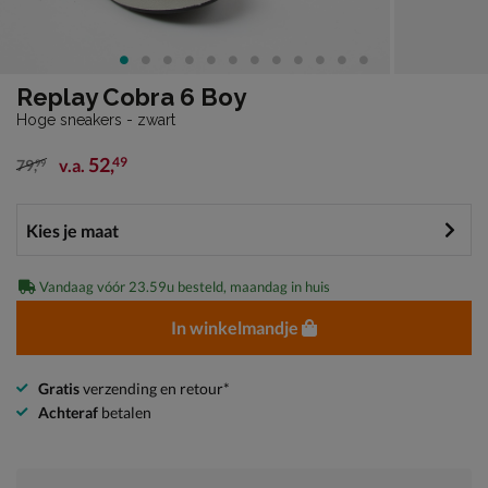
Replay Cobra 6 Boy
Hoge sneakers - zwart
52
,
49
v.a.
79
,
99
van € 79,99 vanaf € 52,49
Vandaag vóór 23.59u besteld, maandag in huis
In winkelmandje
Gratis
verzending en retour*
Achteraf
betalen