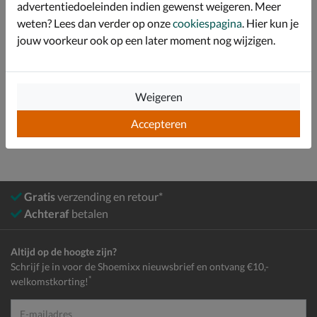
advertentiedoeleinden indien gewenst weigeren. Meer
Over Rieker
weten? Lees dan verder op onze
cookiespagina
. Hier kun je
Bekijk meer
jouw voorkeur ook op een later moment nog wijzigen.
Dames
Schoenen
Instapschoenen
Weigeren
Mocassins & loafers
Accepteren
Gratis
verzending en retour*
Achteraf
betalen
Altijd op de hoogte zijn?
Schrijf je in voor de Shoemixx nieuwsbrief en ontvang €10,-
*
welkomstkorting!