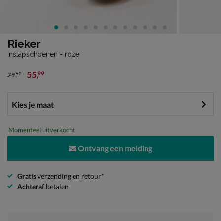
Rieker
Instapschoenen - roze
55
,
99
79
,
99
van € 79,99 voor € 55,99
Momenteel uitverkocht
Ontvang een melding
Gratis
verzending en retour*
Achteraf
betalen