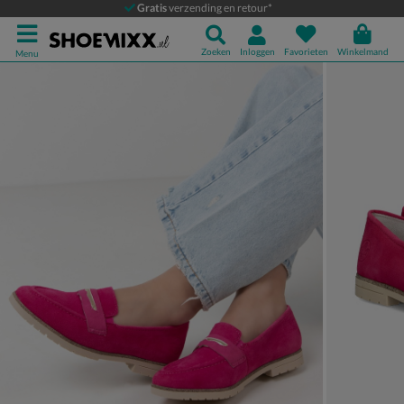
Rieker
Gratis
verzending en retour*
Instapschoenen
Zoeken
Inloggen
Favorieten
Winkelmand
Menu
Product media galerij