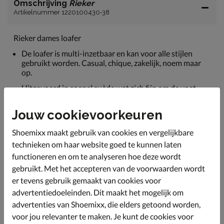
Omschrijving
Rieker
Artikelnummer 1220100430-38
Rieker dames loafer
De loafer is multi-inzetbaar en kan voor alle stijlen
gebruikt worden. Casual, chique, zakelijk, noem maar
op.
Uitgevoerd in soepel suède wat zich fijn om de voet
vormt voor de ideale pasvorm.
Jouw cookievoorkeuren
Gevoerd met textiel voor een zacht draaggevoel.
Voorzien van Riekers' Antistress-voetbed met leren
Shoemixx maakt gebruik van cookies en vergelijkbare
toplaag. Het voetbed biedt fijne demping en door het
technieken om haar website goed te kunnen laten
ademende leer blijft het voetklimaat ook gezond.
functioneren en om te analyseren hoe deze wordt
Afgewerkt met een flexibele rubberen loopzool met
gebruikt. Met het accepteren van de voorwaarden wordt
subtiele profielzool voor betere grip.
er tevens gebruik gemaakt van cookies voor
advertentiedoeleinden. Dit maakt het mogelijk om
advertenties van Shoemixx, die elders getoond worden,
Specificaties
voor jou relevanter te maken. Je kunt de cookies voor