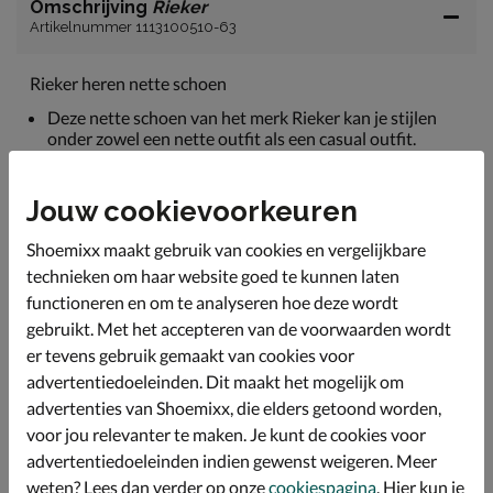
Omschrijving
Rieker
Artikelnummer 1113100510-63
Rieker heren nette schoen
Deze nette schoen van het merk Rieker kan je stijlen
onder zowel een nette outfit als een casual outfit.
Uitgevoerd in glad leer wat een chique uitstraling aan
de schoen geeft.
Jouw cookievoorkeuren
De binnenkant is van een textiel, leer en kunstleer.
Shoemixx maakt gebruik van cookies en vergelijkbare
Het voetbed geeft een fijne demping tijdens het lopen.
technieken om haar website goed te kunnen laten
Voorzien van een rubberen loopzool.
functioneren en om te analyseren hoe deze wordt
gebruikt. Met het accepteren van de voorwaarden wordt
er tevens gebruik gemaakt van cookies voor
Specificaties
advertentiedoeleinden. Dit maakt het mogelijk om
advertenties van Shoemixx, die elders getoond worden,
Over Rieker
voor jou relevanter te maken. Je kunt de cookies voor
advertentiedoeleinden indien gewenst weigeren. Meer
Bekijk meer
weten? Lees dan verder op onze
cookiespagina
. Hier kun je