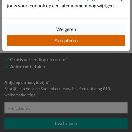
jouw voorkeur ook op een later moment nog wijzigen.
Heren
Schoenen
Nette schoenen
Lage nette schoenen
Weigeren
Accepteren
Gratis
verzending en retour*
Achteraf
betalen
Altijd op de hoogte zijn?
Schrijf je in voor de Shoemixx nieuwsbrief en ontvang €10,-
*
welkomstkorting!
E-mailadres
Inschrijven