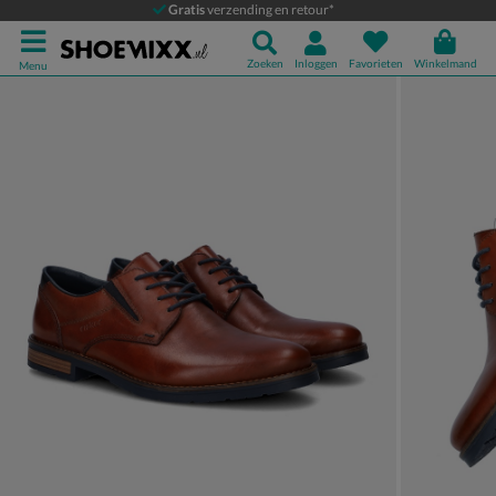
Rieker
Gratis
verzending en retour*
Lage nette schoenen
Zoeken
Inloggen
Favorieten
Winkelmand
Menu
Product media galerij