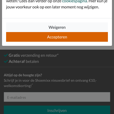
weten? Lees dan verder op onze
cookiespagina
. Hier kun je
jouw voorkeur ook op een later moment nog wijzigen.
Bekijk meer
Heren
Schoenen
Slippers
Weigeren
Accepteren
Gratis
verzending en retour*
Achteraf
betalen
Altijd op de hoogte zijn?
Schrijf je in voor de Shoemixx nieuwsbrief en ontvang €10,-
*
welkomstkorting!
E-mailadres
Inschrijven