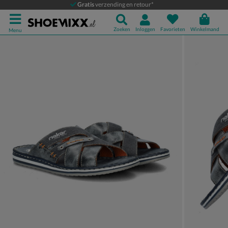
Rieker
Gratis
verzending en retour*
Slippers
Zoeken
Inloggen
Favorieten
Winkelmand
Menu
Product media galerij