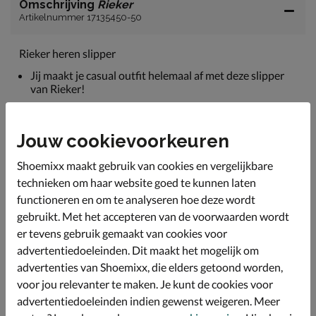
Omschrijving
Rieker
Artikelnummer 17135450-50
Rieker heren slipper
Jij maakt je casual outfit helemaal af met deze slipper
van Rieker!
Uitgevoerd in een combinatie van leer en denim voor
een leuke casual.
Jouw cookievoorkeuren
Gevoerd met geperforeerd imitatieleer. Hierdoor kan
de warmte onder de banden makkelijk weg.
Shoemixx maakt gebruik van cookies en vergelijkbare
Voorzien van een imitatieleren voetbed met denim
technieken om haar website goed te kunnen laten
look. Deze biedt een fijne demping tijdens het lopen.
functioneren en om te analyseren hoe deze wordt
gebruikt. Met het accepteren van de voorwaarden wordt
Afgewerkt met een rubberen zool met profiel voor
betere grip.
er tevens gebruik gemaakt van cookies voor
advertentiedoeleinden. Dit maakt het mogelijk om
advertenties van Shoemixx, die elders getoond worden,
Specificaties
voor jou relevanter te maken. Je kunt de cookies voor
advertentiedoeleinden indien gewenst weigeren. Meer
Over Rieker