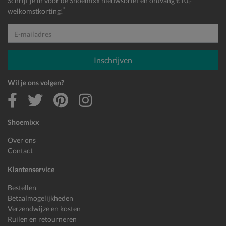
Schrijf je in voor de Shoemixx nieuwsbrief en ontvang €10,-
*
welkomstkorting!
E-mailadres
Inschrijven
Wil je ons volgen?
Shoemixx
Over ons
Contact
Klantenservice
Bestellen
Betaalmogelijkheden
Verzendwijze en kosten
Ruilen en retourneren