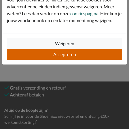
advertentiedoeleinden indien gewenst weigeren. Meer
Specificaties
weten? Lees dan verder op onze
cookiespagina
. Hier kun je
jouw voorkeur ook op een later moment nog wijzigen.
Over Sendra
Bekijk meer
Weigeren
Dames
Schoenen
Laarzen
Cowboylaarzen
Accepteren
Gratis
verzending en retour*
Achteraf
betalen
Altijd op de hoogte zijn?
Schrijf je in voor de Shoemixx nieuwsbrief en ontvang €10,-
*
welkomstkorting!