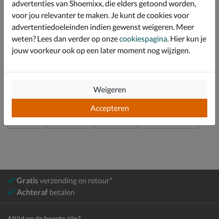
advertenties van Shoemixx, die elders getoond worden,
de flexibiliteit van de zool wordt de afwikkeling van de
voet vergemakkelijkt.
voor jou relevanter te maken. Je kunt de cookies voor
advertentiedoeleinden indien gewenst weigeren. Meer
weten? Lees dan verder op onze
cookiespagina
. Hier kun je
Specificaties
jouw voorkeur ook op een later moment nog wijzigen.
Over Shoesme
Bekijk meer
Weigeren
Accepteren
Meisjes
Schoenen
Sneakers
Lage sneakers
Gratis
verzending en retour*
Achteraf
betalen
Altijd op de hoogte zijn?