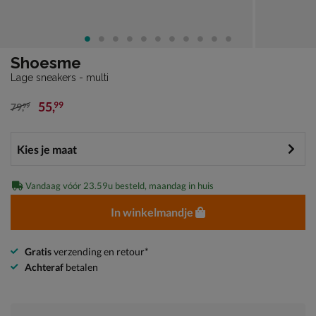
Shoesme
Lage sneakers - multi
55
,
99
79
,
99
van € 79,99 voor € 55,99
Vandaag vóór 23.59u besteld, maandag in huis
In winkelmandje
Gratis
verzending en retour*
Achteraf
betalen