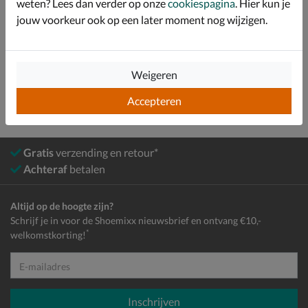
weten? Lees dan verder op onze
cookiespagina
. Hier kun je
jouw voorkeur ook op een later moment nog wijzigen.
Dames
Schoenen
Instapschoenen
Mocassins & loafers
Weigeren
Accepteren
Gratis
verzending en retour*
Achteraf
betalen
Altijd op de hoogte zijn?
Schrijf je in voor de Shoemixx nieuwsbrief en ontvang €10,-
*
welkomstkorting!
E-mailadres
Inschrijven