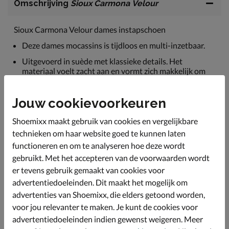
Omschrijving
Sioux Carmona Velour
Sioux Carmona Velour dames instapschoen
Deze dames mocassins is tijdloos en multi-inzetbaar.
Uitgevoerd in suède met klassieke details. Het
materiaal voelt zacht aan en vormt zich makkelijk om
de voet.
Gevoerd met zacht textiel voor een fijn draagcomfort.
Jouw cookievoorkeuren
Beschikt over een dempend voetbed van foam met een
Shoemixx maakt gebruik van cookies en vergelijkbare
leren bekleding. Omdat het voetbed uitneembaar is, is
de loafer ook geschikt voor eigen steunzolen.
technieken om haar website goed te kunnen laten
functioneren en om te analyseren hoe deze wordt
Afgewerkt met een gripvaste zool van rubber.
gebruikt. Met het accepteren van de voorwaarden wordt
er tevens gebruik gemaakt van cookies voor
Specificaties
advertentiedoeleinden. Dit maakt het mogelijk om
advertenties van Shoemixx, die elders getoond worden,
voor jou relevanter te maken. Je kunt de cookies voor
Over Sioux
advertentiedoeleinden indien gewenst weigeren. Meer
Bekijk meer