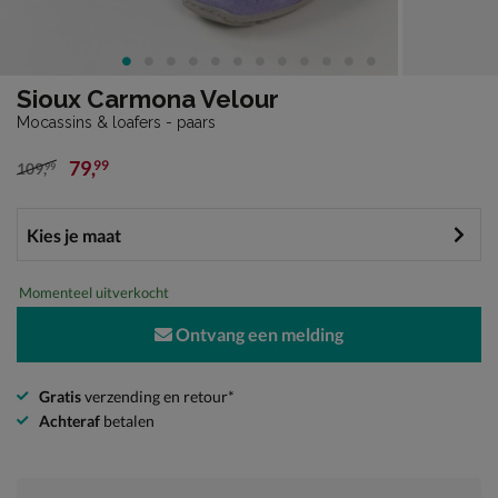
Sioux Carmona Velour
Mocassins & loafers - paars
79
,
99
109
,
99
van € 109,99 voor € 79,99
Momenteel uitverkocht
Ontvang een melding
Gratis
verzending en retour*
Achteraf
betalen