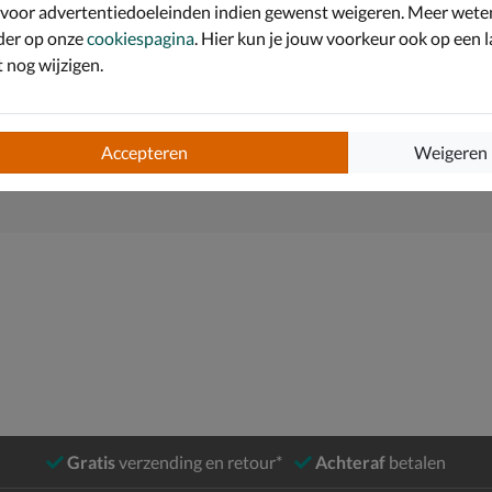
 voor advertentiedoeleinden indien gewenst weigeren. Meer wete
der op onze
cookiespagina
. Hier kun je jouw voorkeur ook op een l
nog wijzigen.
Accepteren
Weigeren
Gratis
verzending en retour*
Achteraf
betalen