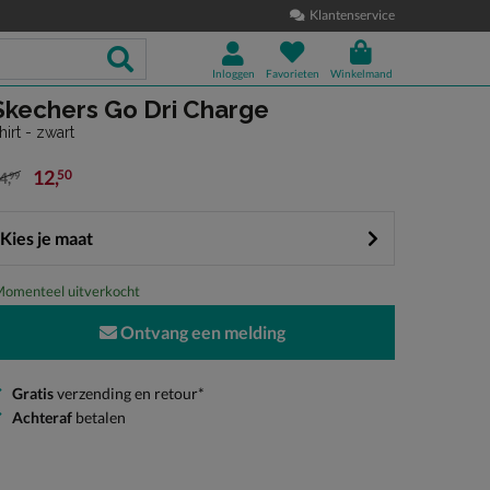
Klantenservice
Inloggen
Favorieten
Winkelmand
Skechers Go Dri Charge
hirt - zwart
12
,
50
4
,
99
an € 24,99 voor € 12,50
Kies je maat
omenteel uitverkocht
Ontvang een melding
Gratis
verzending en retour*
Achteraf
betalen