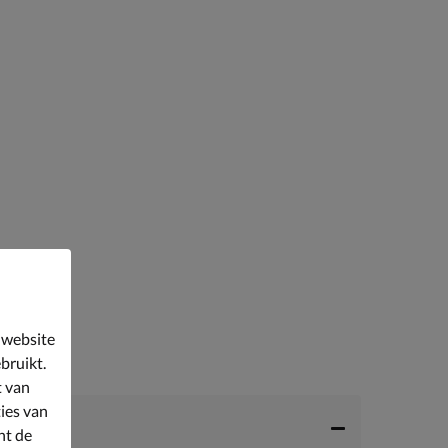
 website
bruikt.
t van
ies van
nt de