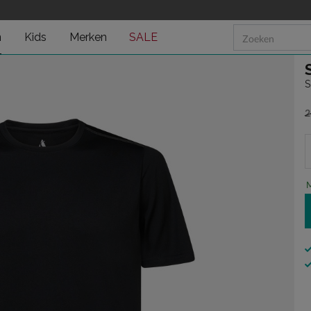
n
Kids
Merken
SALE
S
2
v
M