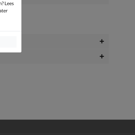
n? Lees
ater