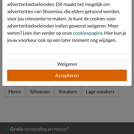
voeten droog blijven.
advertentiedoeleinden. Dit maakt het mogelijk om
Afgewerkt met een chunky loopzool die door de
advertenties van Shoemixx, die elders getoond worden,
schokabsorberende werking zorgt voor een fijn
voor jou relevanter te maken. Je kunt de cookies voor
draaggevoel. De rubberen loopzool geeft niet af op de
advertentiedoeleinden indien gewenst weigeren. Meer
vloer.
weten? Lees dan verder op onze
cookiespagina
. Hier kun je
jouw voorkeur ook op een later moment nog wijzigen.
Specificaties
Over Skechers
Weigeren
Bekijk meer
Accepteren
Heren
Schoenen
Sneakers
Lage sneakers
Gratis
verzending en retour*