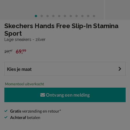
Skechers Hands Free Slip-In Stamina
Sport
Lage sneakers - zilver
69
,
99
99
,
99
van € 99,99 voor € 69,99
Momenteel uitverkocht
Ontvang een melding
Gratis
verzending en retour*
Achteraf
betalen