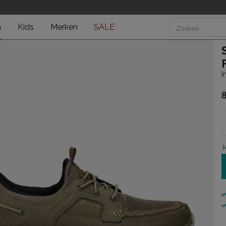
t Crosser
n
Kids
Merken
SALE
I
€
M