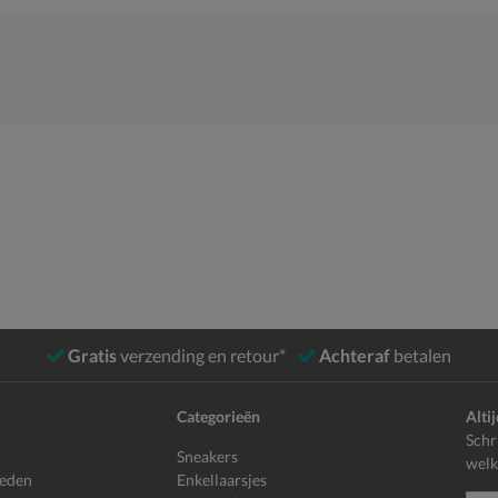
Gratis
verzending en retour*
Achteraf
betalen
Categorieën
Alti
Schr
Sneakers
welk
heden
Enkellaarsjes