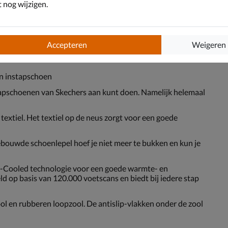
nog wijzigen.
Accepteren
Weigeren
rch Fit Crosser
en instapschoen
apschoenen van Skechers aan kunt doen. Namelijk helemaal
textiel. Het textiel op de neus zorgt voor een goede
ebouwde schoenlepel hoef je niet meer te bukken en kun je
r-Cooled technologie voor een goede warmte- en
ld op basis van 120.000 voetscans en biedt bij iedere stap
 en rubberen loopzool. De antislip-vlakken onder de zool