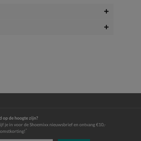
jd op de hoogte zijn?
ijf je in voor de Shoemixx nieuwsbrief en ontvang €10,-
*
omstkorting!