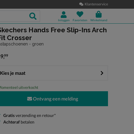
Klantenservice
Inloggen
Favorieten
Winkelmand
Skechers Hands Free Slip-Ins Arch
Fit Crosser
nstapschoenen - groen
89
,
99
 89,99
Kies je maat
omenteel uitverkocht
Ontvang een melding
Gratis
verzending en retour*
Achteraf
betalen