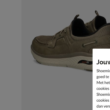
Jou
Shoemix
goed te
Met het
cookies
Shoemix
cookies
dan ver