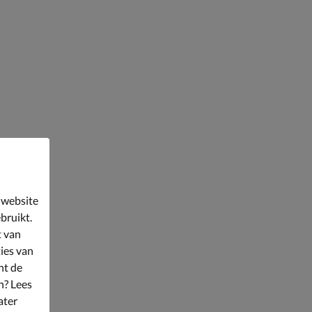
 website
bruikt.
t van
ies van
nt de
n? Lees
ater