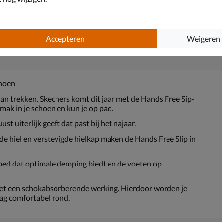
Accepteren
Weigeren
Garza
choen
n trekken. Skechers komt dit jaar met de Hands Free Sip-
mak in je schoen en kun je op pad.
t uiterlijk geeft dat past bij het najaar.
 de hiel en verstevigde hielkap maken de Hands Free Slip in
ed dat optimale demping biedt en de voeten op
met een schokabsorberende werking. Hierdoor worden je
dag comfortabel rond.