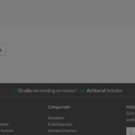
s
Gratis
verzending en retour*
Achteraf
betalen
Categorieën
Alti
Schr
Sneakers
welk
heden
Enkellaarsjes
 kosten
Instapschoenen
E-mailadr