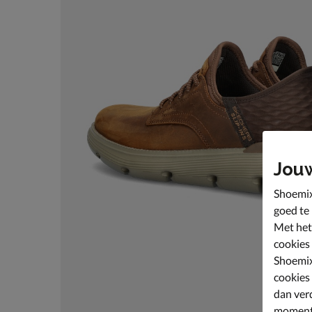
Jou
Shoemix
goed te
Met het
cookies
Shoemix
cookies
dan ver
moment 