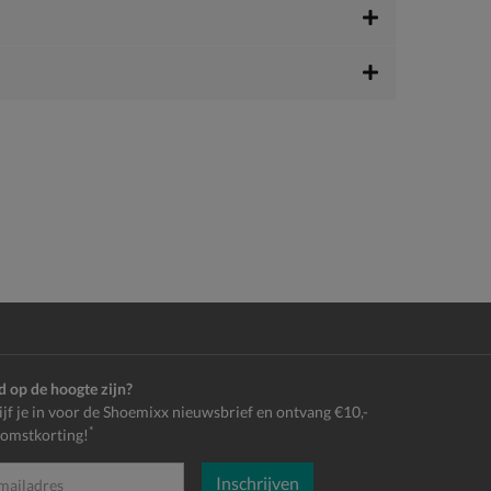
jd op de hoogte zijn?
ijf je in voor de Shoemixx nieuwsbrief en ontvang €10,-
*
omstkorting!
Inschrijven
es