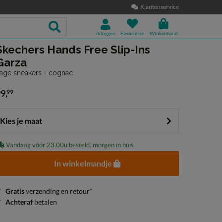
Klantenservice
Inloggen
Favorieten
Winkelmand
Skechers Hands Free Slip-Ins
Garza
age sneakers - cognac
99
,
99
 99,99
Kies je maat
Vandaag vóór 23.00u besteld, morgen in huis
In winkelmandje
Gratis
verzending en retour*
Achteraf
betalen