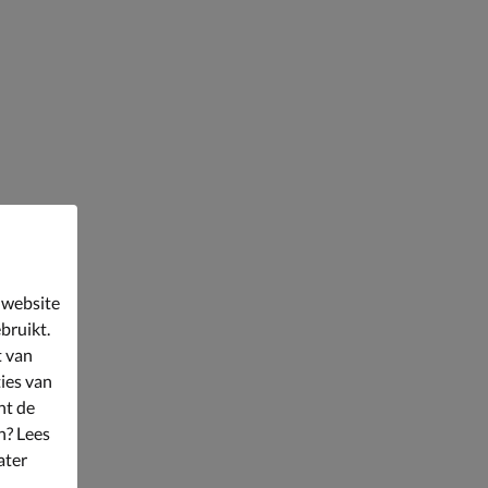
 website
bruikt.
t van
ies van
nt de
n? Lees
ater