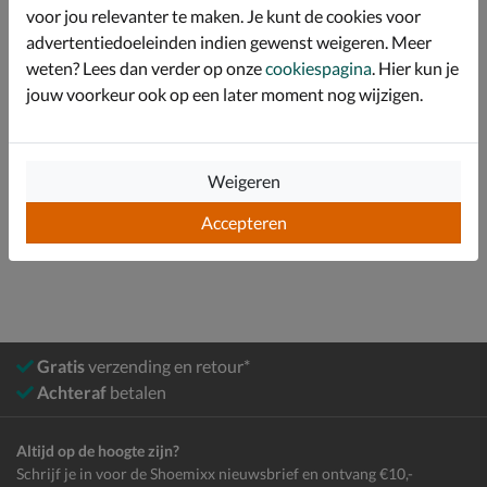
voor jou relevanter te maken. Je kunt de cookies voor
advertentiedoeleinden indien gewenst weigeren. Meer
weten? Lees dan verder op onze
cookiespagina
. Hier kun je
Specificaties
jouw voorkeur ook op een later moment nog wijzigen.
Over Skechers
Bekijk meer
Weigeren
Accepteren
Heren
Schoenen
Sneakers
Lage sneakers
Gratis
verzending en retour*
Achteraf
betalen
Altijd op de hoogte zijn?
Schrijf je in voor de Shoemixx nieuwsbrief en ontvang €10,-