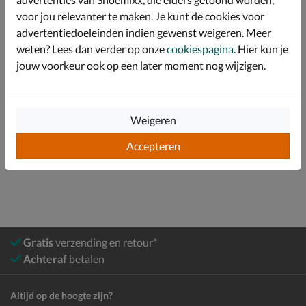
zorgt voor een zachte landing.
voor jou relevanter te maken. Je kunt de cookies voor
advertentiedoeleinden indien gewenst weigeren. Meer
weten? Lees dan verder op onze
cookiespagina
. Hier kun je
Specificaties
jouw voorkeur ook op een later moment nog wijzigen.
Over Skechers
Bekijk meer
Weigeren
Accepteren
Heren
Schoenen
Sneakers
Lage sneakers
Gratis
verzending en retour*
Achteraf
betalen
Altijd op de hoogte zijn?