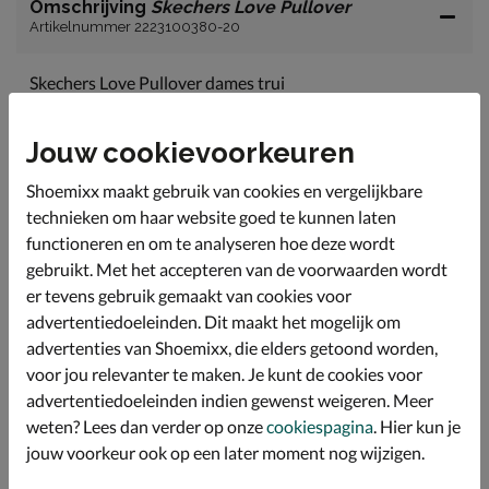
Omschrijving
Skechers Love Pullover
Artikelnummer 2223100380-20
Skechers Love Pullover dames trui
Deze comfy hoodie van Skechers is heerlijk voor het
voorjaar en heeft een leuk patch op de borst.
Jouw cookievoorkeuren
Gemaakt van 100% katoen wat verkoelend is op
Shoemixx maakt gebruik van cookies en vergelijkbare
warmere dagen.
technieken om haar website goed te kunnen laten
Het rugpand van maat M is 63 cm lang.
functioneren en om te analyseren hoe deze wordt
gebruikt. Met het accepteren van de voorwaarden wordt
er tevens gebruik gemaakt van cookies voor
Specificaties
advertentiedoeleinden. Dit maakt het mogelijk om
advertenties van Shoemixx, die elders getoond worden,
Over Skechers
voor jou relevanter te maken. Je kunt de cookies voor
Bekijk meer
advertentiedoeleinden indien gewenst weigeren. Meer
weten? Lees dan verder op onze
cookiespagina
. Hier kun je
jouw voorkeur ook op een later moment nog wijzigen.
Dames
Kleding
Truien en vesten