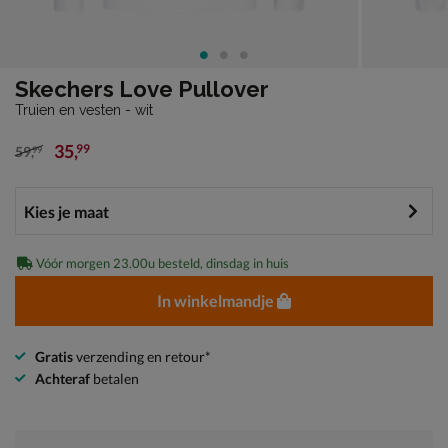
Skechers Love Pullover
Truien en vesten - wit
35
,
99
59
,
99
van € 59,99 voor € 35,99
Vóór morgen 23.00u besteld, dinsdag in huis
In winkelmandje
Gratis
verzending en retour*
Achteraf
betalen