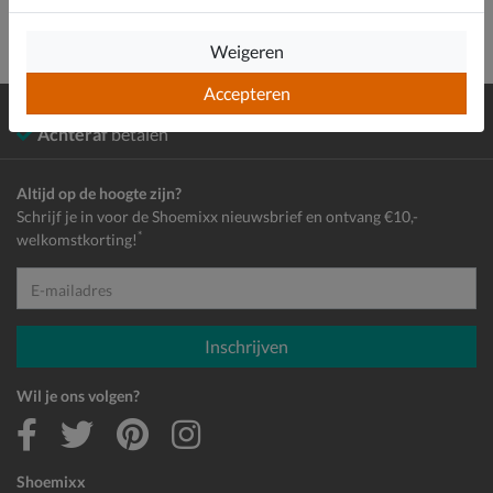
Weigeren
Accepteren
Gratis
verzending en retour*
Achteraf
betalen
Altijd op de hoogte zijn?
Schrijf je in voor de Shoemixx nieuwsbrief en ontvang €10,-
*
welkomstkorting!
E-mailadres
Inschrijven
Wil je ons volgen?
Shoemixx