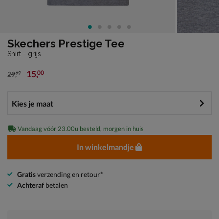
Skechers Prestige Tee
Shirt - grijs
15
,
00
29
,
99
van € 29,99 voor € 15,00
Vandaag vóór 23.00u besteld, morgen in huis
In winkelmandje
Gratis
verzending en retour*
Achteraf
betalen