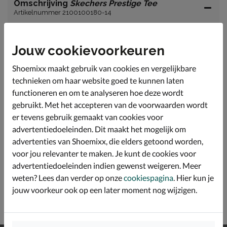
Omschrijving
Skechers Prestige Tee
Artikelnummer 2100100180-14
Skechers Prestige Tee heren T-shirt
Jouw cookievoorkeuren
Dit comfortabele shirt van Skechers bestaat voor 52%
uit ademend katoen en 48% polyester.
Shoemixx maakt gebruik van cookies en vergelijkbare
technieken om haar website goed te kunnen laten
functioneren en om te analyseren hoe deze wordt
Specificaties
gebruikt. Met het accepteren van de voorwaarden wordt
er tevens gebruik gemaakt van cookies voor
Over Skechers
advertentiedoeleinden. Dit maakt het mogelijk om
Bekijk meer
advertenties van Shoemixx, die elders getoond worden,
voor jou relevanter te maken. Je kunt de cookies voor
advertentiedoeleinden indien gewenst weigeren. Meer
Heren
Kleding
Shirts
weten? Lees dan verder op onze
cookiespagina
. Hier kun je
jouw voorkeur ook op een later moment nog wijzigen.