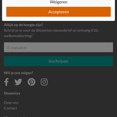
Weigeren
Gratis
verzending en retour*
Achteraf
betalen
Accepteren
Altijd op de hoogte zijn?
Schrijf je in voor de Shoemixx nieuwsbrief en ontvang €10,-
*
welkomstkorting!
E-mailadres
Inschrijven
Wil je ons volgen?
Shoemixx
Over ons
Contact