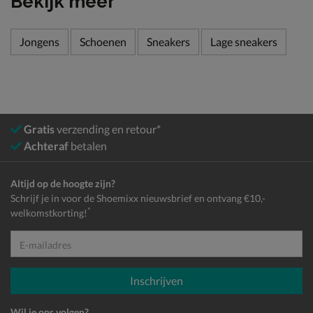
Bekijk meer
Jongens
Schoenen
Sneakers
Lage sneakers
Gratis
verzending en retour*
Achteraf
betalen
Altijd op de hoogte zijn?
Schrijf je in voor de Shoemixx nieuwsbrief en ontvang €10,-
*
welkomstkorting!
E-mailadres
Inschrijven
Wil je ons volgen?