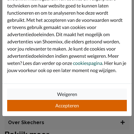
Het voetbed biedt een fijne demping en ondersteuning
technieken om haar website goed te kunnen laten
bij elke beweging die je kind maakt. Hierdoor kunnen ze
de hele dag onbezorgd rennen en spelen zonder
functioneren en om te analyseren hoe deze wordt
vermoeide voeten te krijgen.
gebruikt. Met het accepteren van de voorwaarden wordt
er tevens gebruik gemaakt van cookies voor
De lichte buitenzool is vervaardigd uit flexibel rubber
dat zorgt voor een uitstekende grip op verschillende
advertentiedoeleinden. Dit maakt het mogelijk om
ondergronden. Bovendien laat de zool geen strepen
advertenties van Shoemixx, die elders getoond worden,
achter, wat ideaal is voor zowel binnen- als
voor jou relevanter te maken. Je kunt de cookies voor
buitengebruik.
advertentiedoeleinden indien gewenst weigeren. Meer
Deze sneakers zijn voorzien van een iconische
weten? Lees dan verder op onze
cookiespagina
. Hier kun je
lichtgevende tussenzool die eenvoudig aan en uit te
jouw voorkeur ook op een later moment nog wijzigen.
zetten is met een knopje op de sluiting. De combinatie
van elastische veters en een klittenbandstrip zorgt
ervoor dat kinderen de schoenen gemakkelijk zelf aan
en uit kunnen trekken.
Weigeren
Accepteren
Specificaties
Over Skechers