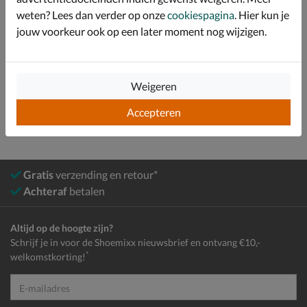
weten? Lees dan verder op onze
cookiespagina
. Hier kun je
Over Skechers
jouw voorkeur ook op een later moment nog wijzigen.
Bekijk meer
Weigeren
Heren
Schoenen
Veterschoenen
Accepteren
Gratis
verzending en retour*
Achteraf
betalen
Altijd op de hoogte zijn?
Schrijf je in voor de Shoemixx nieuwsbrief en ontvang €10,-
*
welkomstkorting!