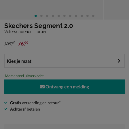
Skechers Segment 2.0
Veterschoenen - bruin
76
,
99
109
,
99
van € 109,99 voor € 76,99
Momenteel uitverkocht
Ontvang een melding
Gratis
verzending en retour*
Achteraf
betalen