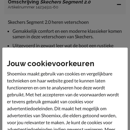
Omschrijving
Skechers Segment 2.0
Artikelnummer 14234511-60
Skechers Segment 2.0 heren veterschoen
Gemakkelijk comfort en een moderne klassieker komen
samen in deze veterschoen van Skechers.
Uitgevoerd in gewaxt leer wat de boot een rustieke
look geeft.
De binnenkant is gevoerd met textiel een heeft een
Jouw cookievoorkeuren
gewatteerde hielkraag voor extra comfort.
Shoemixx maakt gebruik van cookies en vergelijkbare
Voorzien van een Skechers Air Cooled Memory
Foam®-binnenzool. Deze biedt optimale demping bij
technieken om haar website goed te kunnen laten
iedere stap.
functioneren en om te analyseren hoe deze wordt
gebruikt. Met het accepteren van de voorwaarden wordt
Bevat een duurzame Goodyear® Performance-
buitenzool voor een betere grip, stabiliteit en
er tevens gebruik gemaakt van cookies voor
duurzaamheid.
advertentiedoeleinden. Dit maakt het mogelijk om
advertenties van Shoemixx, die elders getoond worden,
voor jou relevanter te maken. Je kunt de cookies voor
Specificaties
advertentiedoeleinden indien gewenst weigeren. Meer