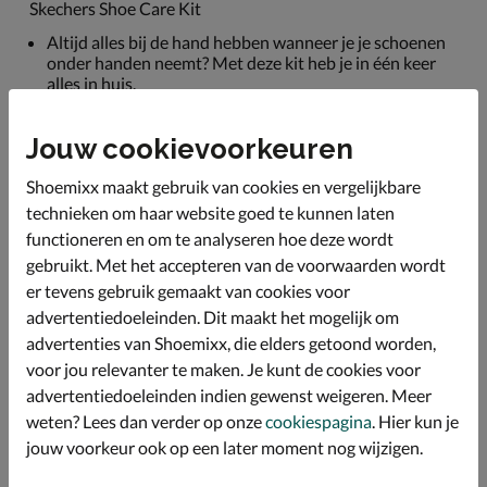
Skechers Shoe Care Kit
Altijd alles bij de hand hebben wanneer je je schoenen
onder handen neemt? Met deze kit heb je in één keer
alles in huis.
Bevat Instant Cleaner, Refresh Deodorizer, WAter
Proofer en een borstel.
Jouw cookievoorkeuren
Inhoud van de flesjes is 118 ml.
Shoemixx maakt gebruik van cookies en vergelijkbare
technieken om haar website goed te kunnen laten
functioneren en om te analyseren hoe deze wordt
Specificaties
gebruikt. Met het accepteren van de voorwaarden wordt
er tevens gebruik gemaakt van cookies voor
Over Skechers
advertentiedoeleinden. Dit maakt het mogelijk om
Bekijk meer
advertenties van Shoemixx, die elders getoond worden,
voor jou relevanter te maken. Je kunt de cookies voor
advertentiedoeleinden indien gewenst weigeren. Meer
Kids
Schoenen
Verzorging en accessoires
weten? Lees dan verder op onze
cookiespagina
. Hier kun je
jouw voorkeur ook op een later moment nog wijzigen.
Verzorgingsproducten