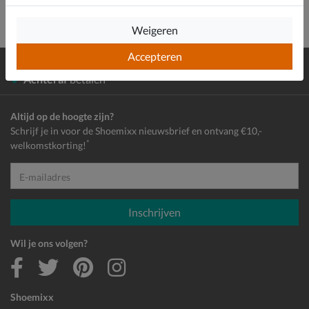
Weigeren
Accepteren
Gratis
verzending en retour*
Achteraf
betalen
Altijd op de hoogte zijn?
Schrijf je in voor de Shoemixx nieuwsbrief en ontvang €10,-
*
welkomstkorting!
E-mailadres
Inschrijven
Wil je ons volgen?
Shoemixx